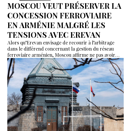
MOSCOU VEUT PRÉSERVER LA
CONCESSION FERROVIAIRE
EN ARMÉNIE MALGRÉ LES
TENSIONS AVEC EREVAN
Alors qu’Erevan envisage de recourir à l’arbitrage
dans le différend concernant la gestion du réseau
ferroviaire arménien, Moscou affirme ne pas avoir
reçu de demande officielle visant à mettre fin à la
concession du « Chemin de fer du Caucase du Sud ».
Le vice-Premier ministre russe Alexeï Overchouk
défend la poursuite de la concession et appelle au
dialogue.