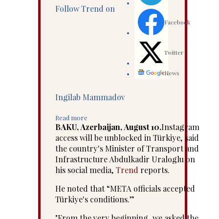
Follow Trend on
Facebook
Twitter
News
Ingilab Mammadov
Read more
BAKU, Azerbaijan, August 10.
Instagram
access will be unblocked in Türkiye, said
the country's Minister of Transport and
Infrastructure Abdulkadir Uraloglu on
his social media,
Trend
reports.
He noted that “META officials accepted
Türkiye's conditions.”
"From the very beginning, we asked the