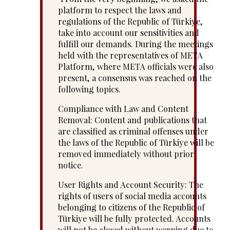
platform to respect the laws and
regulations of the Republic of Türkiye,
take into account our sensitivities and
fulfill our demands. During the meetings
held with the representatives of META
Platform, where META officials were also
present, a consensus was reached on the
following topics.
Compliance with Law and Content
Removal: Content and publications that
are classified as criminal offenses under
the laws of the Republic of Türkiye will be
removed immediately without prior
notice.
User Rights and Account Security: The
rights of users of social media accounts
belonging to citizens of the Republic of
Türkiye will be fully protected. Accounts
will not be closed without warning due to