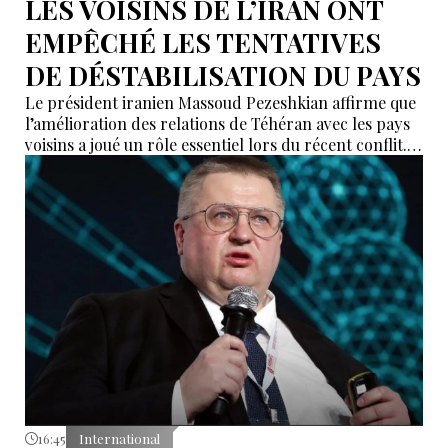
LES VOISINS DE L’IRAN ONT
EMPÊCHÉ LES TENTATIVES
DE DÉSTABILISATION DU PAYS
Le président iranien Massoud Pezeshkian affirme que
l’amélioration des relations de Téhéran avec les pays
voisins a joué un rôle essentiel lors du récent conflit.
Selon lui, les États de la région auraient empêché des
tentatives d’infiltration et de troubles aux frontières
nord-ouest et sud-est de l’Iran.
16:45
International