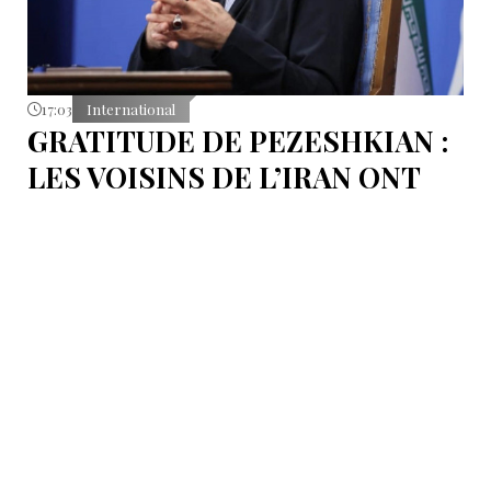
17:03
International
GRATITUDE DE PEZESHKIAN :
LES VOISINS DE L’IRAN ONT
EMPÊCHÉ LES TENTATIVES
DE DÉSTABILISATION DU PAYS
Le président iranien Massoud Pezeshkian affirme que
l’amélioration des relations de Téhéran avec les pays
voisins a joué un rôle essentiel lors du récent conflit.
Selon lui, les États de la région auraient empêché des
tentatives d’infiltration et de troubles aux frontières
nord-ouest et sud-est de l’Iran.