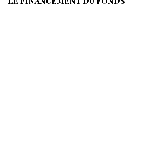
LE FINANCEMENT DU FONDS
T.R.I.P.P.+ À 402 MILLIONS DE
DOLLARS POUR DES PROJETS
EN ARMÉNIE .
Dans cette configuration, il existera la "TRIPP
Development Company" et le "TRIPP+ Enterprise
Fund", dirigé par l'homme d'affaires Konstantin
Sokolov