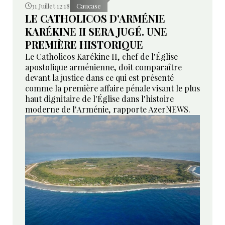
31 Juillet 12:18
Caucase
LE CATHOLICOS D'ARMÉNIE
KARÉKINE II SERA JUGÉ. UNE
PREMIÈRE HISTORIQUE
Le Catholicos Karékine II, chef de l'Église
apostolique arménienne, doit comparaître
devant la justice dans ce qui est présenté
comme la première affaire pénale visant le plus
haut dignitaire de l'Église dans l'histoire
moderne de l'Arménie, rapporte AzerNEWS.