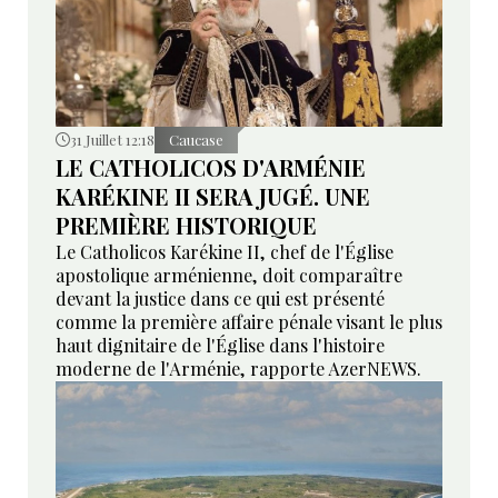
31 Juillet 12:18
Caucase
LE CATHOLICOS D'ARMÉNIE
KARÉKINE II SERA JUGÉ. UNE
PREMIÈRE HISTORIQUE
Le Catholicos Karékine II, chef de l'Église
apostolique arménienne, doit comparaître
devant la justice dans ce qui est présenté
comme la première affaire pénale visant le plus
haut dignitaire de l'Église dans l'histoire
moderne de l'Arménie, rapporte AzerNEWS.