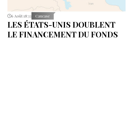
6 Août 18:33
Caucase
LES ÉTATS-UNIS DOUBLENT
LE FINANCEMENT DU FONDS
T.R.I.P.P.+ À 402 MILLIONS DE
DOLLARS POUR DES PROJETS
EN ARMÉNIE .
Dans cette configuration, il existera la "TRIPP
Development Company" et le "TRIPP+ Enterprise
Fund", dirigé par l'homme d'affaires Konstantin
Sokolov