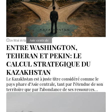
29 Mai 16:51
Asie centrale
ENTRE WASHINGTON,
TEHERAN ET PEKIN: LE
CALCUL STRATEGIQUE DU
KAZAKHSTAN
Le Kazakhstan est à juste titre considéré comme le
pays phare d’Asie centrale, tant par l’étendue de son
territoire que par l’abondance de ses ressources
naturelles.