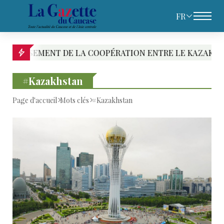
FR
N ENTRE LE KAZAKHSTAN ET L’ARMÉNIE
PACHIN
#Kazakhstan
Page d'accueil
Mots clés
#Kazakhstan