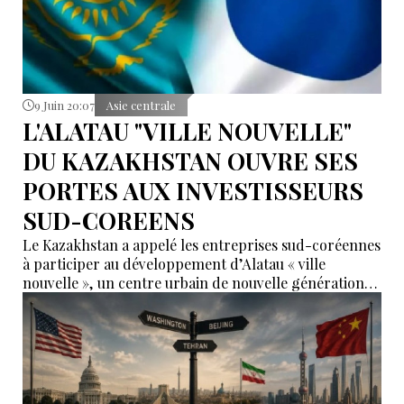
9 Juin 20:07
Asie centrale
L'ALATAU "VILLE NOUVELLE"
DU KAZAKHSTAN OUVRE SES
PORTES AUX INVESTISSEURS
SUD-COREENS
Le Kazakhstan a appelé les entreprises sud-coréennes
à participer au développement d’Alatau « ville
nouvelle », un centre urbain de nouvelle génération
appelé à jouer un rôle phare dans la transformation
économique du pays.