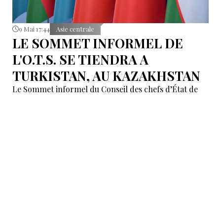
9 Mai 17:44
Asie centrale
LE SOMMET INFORMEL DE
L'O.T.S. SE TIENDRA A
TURKISTAN, AU KAZAKHSTAN
Le Sommet informel du Conseil des chefs d’État de
l’Organisation des États turciques (OTS) se tiendra le
15 mai 2026 à Turkistan, au Kazakhstan, capitale
spirituelle du monde turcique, sous le thème : «
Intelligence artificielle et développement numérique
», rapporte Trend, citant l’OTS.