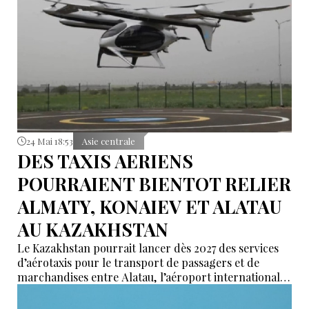
24 Mai 18:53
Asie centrale
DES TAXIS AERIENS
POURRAIENT BIENTOT RELIER
ALMATY, KONAIEV ET ALATAU
AU KAZAKHSTAN
Le Kazakhstan pourrait lancer dès 2027 des services
d’aérotaxis pour le transport de passagers et de
marchandises entre Alatau, l’aéroport international
d’Almaty et la ville de Konaïev, dans le cadre de ses
efforts pour développer une nouvelle génération de