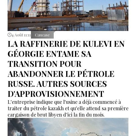
4 Août 11:11
Caucase
LA RAFFINERIE DE KULEVI EN
GÉORGIE ENTAME SA
TRANSITION POUR
ABANDONNER LE PÉTROLE
RUSSE. AUTRES SOURCES
D'APPROVISIONNEMENT
L'entreprise indique que l'usine a déjà commencé à
traiter du pétrole kazakh et qu'elle attend sa première
cargaison de brut libyen d'ici la fin du mois.