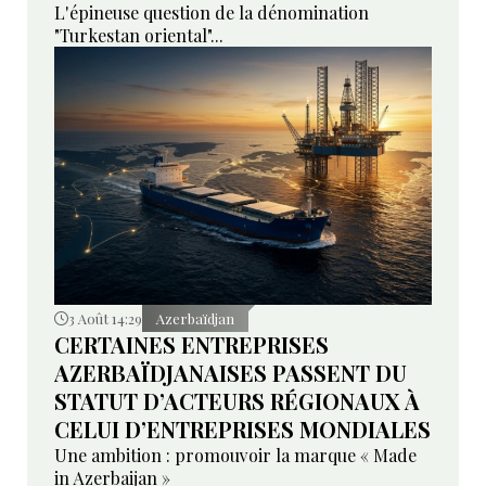
L'épineuse question de la dénomination
"Turkestan oriental"...
3 Août 14:29
Azerbaïdjan
CERTAINES ENTREPRISES
AZERBAÏDJANAISES PASSENT DU
STATUT D’ACTEURS RÉGIONAUX À
CELUI D’ENTREPRISES MONDIALES
Une ambition : promouvoir la marque « Made
in Azerbaijan »