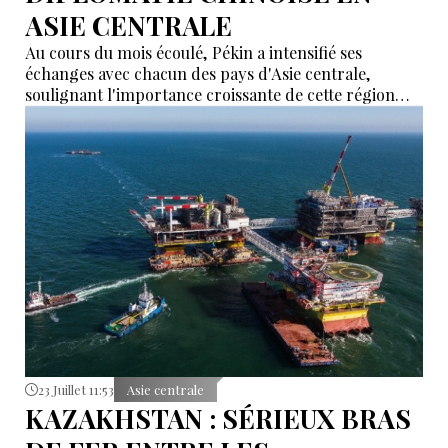
ASIE CENTRALE
Au cours du mois écoulé, Pékin a intensifié ses
échanges avec chacun des pays d'Asie centrale,
soulignant l'importance croissante de cette région
dans la stratégie économique extérieure de la Chine.
23 Juillet 11:53
Asie centrale
KAZAKHSTAN : SÉRIEUX BRAS