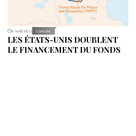
6 Août 18:33
Caucase
LES ÉTATS-UNIS DOUBLENT
LE FINANCEMENT DU FONDS
T.R.I.P.P.+ À 402 MILLIONS DE
DOLLARS POUR DES PROJETS
EN ARMÉNIE .
Dans cette configuration, il existera la "TRIPP
Development Company" et le "TRIPP+ Enterprise
Fund", dirigé par l'homme d'affaires Konstantin
Sokolov