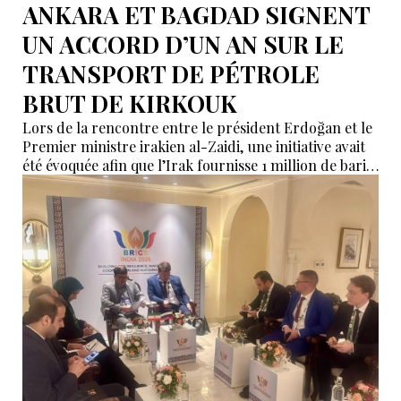
ANKARA ET BAGDAD SIGNENT
UN ACCORD D’UN AN SUR LE
TRANSPORT DE PÉTROLE
BRUT DE KIRKOUK
Lors de la rencontre entre le président Erdoğan et le
Premier ministre irakien al-Zaidi, une initiative avait
été évoquée afin que l’Irak fournisse 1 million de barils
de pétrole brut nécessaires aux raffineries turques.