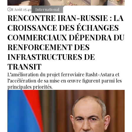
8 Août 15:49
International
RENCONTRE IRAN-RUSSIE : LA
CROISSANCE DES ÉCHANGES
COMMERCIAUX DÉPENDRA DU
RENFORCEMENT DES
INFRASTRUCTURES DE
TRANSIT
L’amélioration du projet ferroviaire Rasht-Astara et
l’accélération de sa mise en œuvre figurent parmi les
principales priorités.