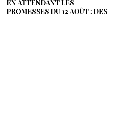
EN ATTENDANT LES
PROMESSES DU 12 AOÛT : DES
ÉLÉMENTS DU DÉBAT
POLITIQUE ET DES
ARGUMENTS JURIDIQUES
AUTOUR DE LA MER
CASPIENNE EN IRAN
L'Iran est censé tenir sa promesse de ratifier la
Convention sur le statut juridique de la mer
Caspienne, adoptée en 2018.