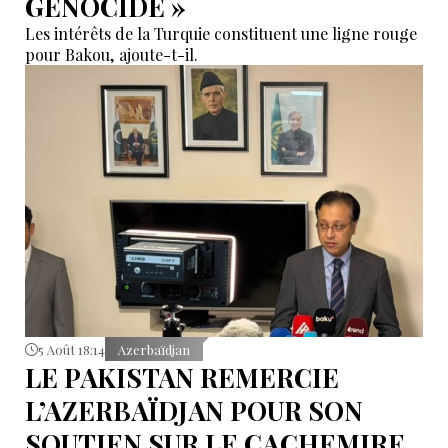
GÉNOCIDE »
Les intérêts de la Turquie constituent une ligne rouge
pour Bakou, ajoute-t-il.
5 Août 18:14
Azerbaïdjan
LE PAKISTAN REMERCIE
L’AZERBAÏDJAN POUR SON
SOUTIEN SUR LE CACHEMIRE