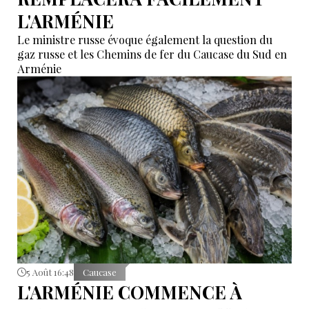
L'ARMÉNIE
Le ministre russe évoque également la question du
gaz russe et les Chemins de fer du Caucase du Sud en
Arménie
5 Août 16:48
Caucase
L'ARMÉNIE COMMENCE À