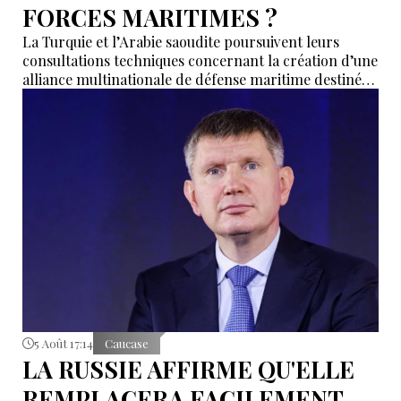
FORCES MARITIMES ?
La Turquie et l’Arabie saoudite poursuivent leurs
consultations techniques concernant la création d’une
alliance multinationale de défense maritime destinée
à garantir la sécurité de la navigation en mer Rouge,
dans le détroit de Bab el-Mandeb et dans le golfe
d’Aden.
5 Août 17:14
Caucase
LA RUSSIE AFFIRME QU'ELLE
REMPLACERA FACILEMENT