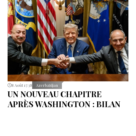
8 Août 17:38
Azerbaïdjan
UN NOUVEAU CHAPITRE
APRÈS WASHINGTON : BILAN
D’ÉTAPE APRÈS LES
SIGNATURES DU 8 AOÛT
Pour mesurer les conséquences concrètes de cet