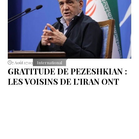
7 Août 17:03
International
GRATITUDE DE PEZESHKIAN :
LES VOISINS DE L’IRAN ONT
EMPÊCHÉ LES TENTATIVES
DE DÉSTABILISATION DU PAYS
Le président iranien Massoud Pezeshkian affirme que
l’amélioration des relations de Téhéran avec les pays
voisins a joué un rôle essentiel lors du récent conflit.
Selon lui, les États de la région auraient empêché des
tentatives d’infiltration et de troubles aux frontières