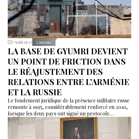
7 Août 15:27
Caucase
LA BASE DE GYUMRI DEVIENT
UN POINT DE FRICTION DANS
LE RÉAJUSTEMENT DES
RELATIONS ENTRE L’ARMÉNIE
ET LA RUSSIE
Le fondement juridique de la présence militaire russe
remonte à 1995, considérablement renforcé en 2010,
lorsque les deux pays ont signé un protocole
additionnel prolongeant sa validité jusqu’en 2044.