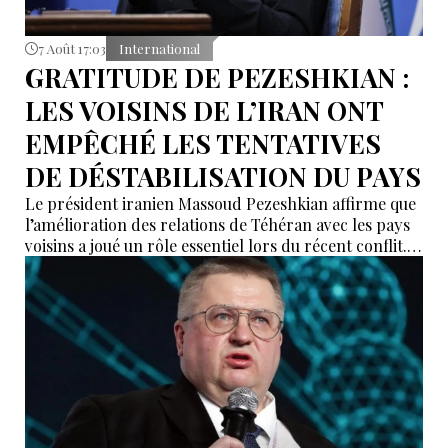
7 Août 17:03
International
GRATITUDE DE PEZESHKIAN :
LES VOISINS DE L’IRAN ONT
EMPÊCHÉ LES TENTATIVES
DE DÉSTABILISATION DU PAYS
Le président iranien Massoud Pezeshkian affirme que
l’amélioration des relations de Téhéran avec les pays
voisins a joué un rôle essentiel lors du récent conflit.
Selon lui, les États de la région auraient empêché des
tentatives d’infiltration et de troubles aux frontières
nord-ouest et sud-est de l’Iran.