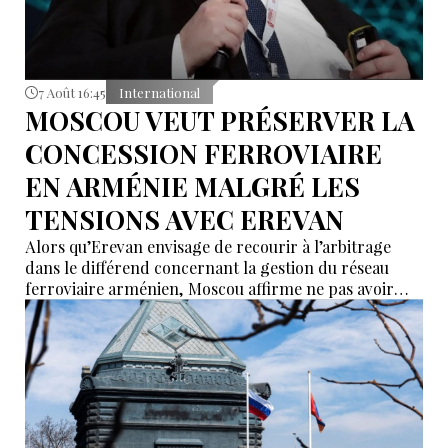
7 Août 16:45
International
MOSCOU VEUT PRÉSERVER LA
CONCESSION FERROVIAIRE
EN ARMÉNIE MALGRÉ LES
TENSIONS AVEC EREVAN
Alors qu’Erevan envisage de recourir à l’arbitrage
dans le différend concernant la gestion du réseau
ferroviaire arménien, Moscou affirme ne pas avoir
reçu de demande officielle visant à mettre fin à la
concession du « Chemin de fer du Caucase du Sud ».
Le vice-Premier ministre russe Alexeï Overchouk
défend la poursuite de la concession et appelle au
dialogue.