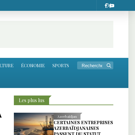
LTURE
ÉCONOMIE
SPORTS
Les plus lus
À
Azerbaïdjan
CERTAINES ENTREPRISES
AZERBAÏDJANAISES
PASSENT DU STATUT