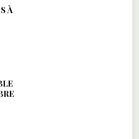
S À
:
BLE
BRE