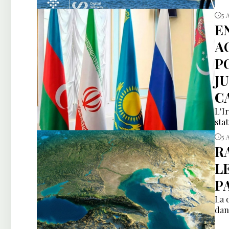
5 
E
A
P
J
C
L'I
sta
5 
R
L
P
La 
dan