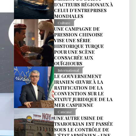
D’ACTEURS RÉGIONAUX À
CELUI D’ENTREPRISES
MONDIALES
Culture
UNE CAMPAGNE DE
PRESSION CHINOISE
VISE UNE SÉRIE
HISTORIQUE TURQUE
POUR UNE SCÈNE
CONSACRÉE AUX
OUÏGHOURS
International
LE GOUVERNEMENT
IRANIEN ŒUVRE À LA
RATIFICATION DE LA
CONVENTION SUR LE
STATUT JURIDIQUE DE LA
MER CASPIENNE
Caucase
UNE AUTRE USINE DE
TSAROUKIAN EST PASSÉE
SOUS LE CONTRÔLE DE
L’ÉTAT ARMÉNIEN - UNE