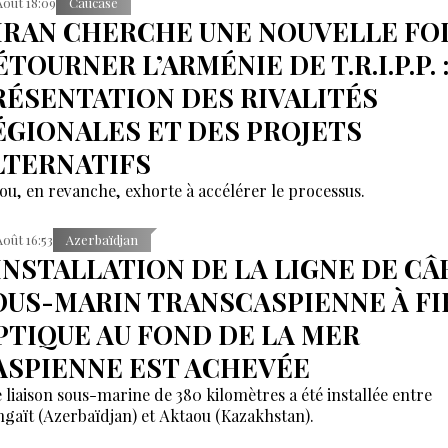
Août 18:09
Caucase
’IRAN CHERCHE UNE NOUVELLE FOI
TOURNER L’ARMÉNIE DE T.R.I.P.P. 
RÉSENTATION DES RIVALITÉS
ÉGIONALES ET DES PROJETS
LTERNATIFS
ou, en revanche, exhorte à accélérer le processus.
Août 16:53
Azerbaïdjan
'INSTALLATION DE LA LIGNE DE CÂ
OUS-MARIN TRANSCASPIENNE À FI
PTIQUE AU FOND DE LA MER
ASPIENNE EST ACHEVÉE
 liaison sous-marine de 380 kilomètres a été installée entre
gaït (Azerbaïdjan) et Aktaou (Kazakhstan).