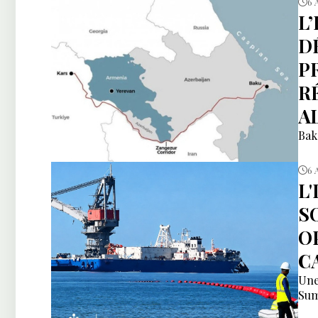
6 
L
DÉ
P
R
A
Bak
6 
L
S
O
C
Une
Sum