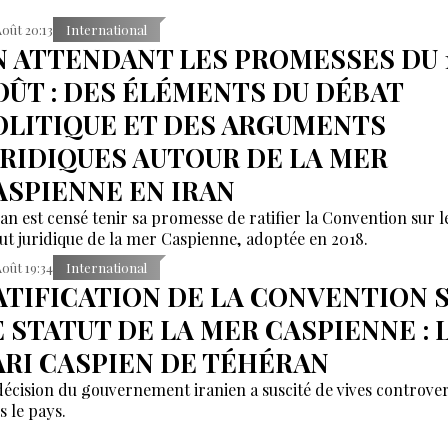
Août 20:13
International
N ATTENDANT LES PROMESSES DU 
OÛT : DES ÉLÉMENTS DU DÉBAT
OLITIQUE ET DES ARGUMENTS
URIDIQUES AUTOUR DE LA MER
ASPIENNE EN IRAN
ran est censé tenir sa promesse de ratifier la Convention sur l
tut juridique de la mer Caspienne, adoptée en 2018.
Août 19:34
International
ATIFICATION DE LA CONVENTION 
E STATUT DE LA MER CASPIENNE : 
ARI CASPIEN DE TÉHÉRAN
décision du gouvernement iranien a suscité de vives controve
s le pays.