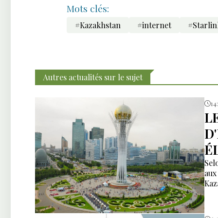
Mots clés:
#Kazakhstan
#internet
#Starlin
Autres actualités sur le sujet
14
L
D
É
Sel
aux
Kaz