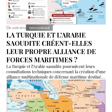
5 Août 18:51
International
LA TURQUIE ET L’ARABIE
SAOUDITE CRÉENT-ELLES
LEUR PROPRE ALLIANCE DE
FORCES MARITIMES ?
La Turquie et l’Arabie saoudite poursuivent leurs
consultations techniques concernant la création d’une
alliance multinationale de défense maritime destinée
à garantir la sécurité de la navigation en mer Rouge,
dans le détroit de Bab el-Mandeb et dans le golfe
d’Aden.