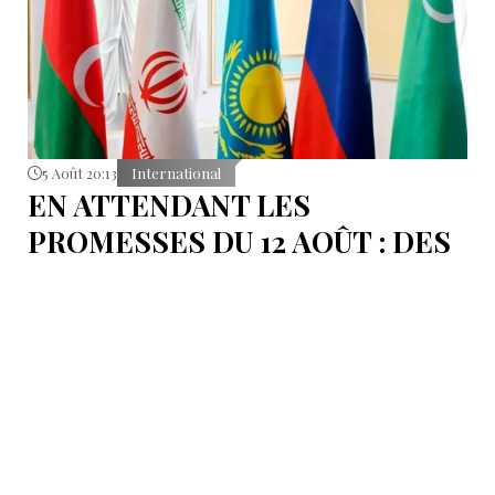
5 Août 20:13
International
EN ATTENDANT LES
PROMESSES DU 12 AOÛT : DES
ÉLÉMENTS DU DÉBAT
POLITIQUE ET DES
ARGUMENTS JURIDIQUES
AUTOUR DE LA MER
CASPIENNE EN IRAN
L'Iran est censé tenir sa promesse de ratifier la
Convention sur le statut juridique de la mer