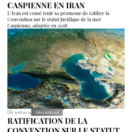
CASPIENNE EN IRAN
L'Iran est censé tenir sa promesse de ratifier la
Convention sur le statut juridique de la mer
Caspienne, adoptée en 2018.
5 Août 19:34
International
RATIFICATION DE LA
CONVENTION SUR LE STATUT