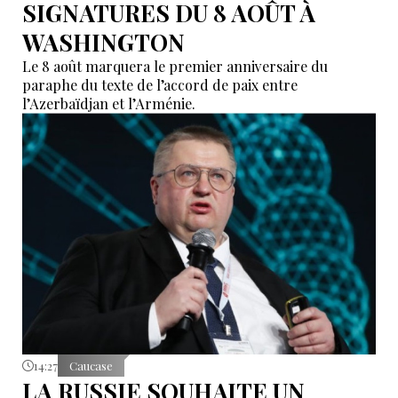
SIGNATURES DU 8 AOÛT À
WASHINGTON
Le 8 août marquera le premier anniversaire du
paraphe du texte de l’accord de paix entre
l’Azerbaïdjan et l’Arménie.
14:27
Caucase
LA RUSSIE SOUHAITE UN