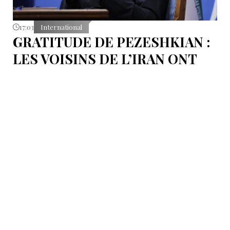
17:03
International
GRATITUDE DE PEZESHKIAN :
LES VOISINS DE L’IRAN ONT
EMPÊCHÉ LES TENTATIVES
DE DÉSTABILISATION DU PAYS
Le président iranien Massoud Pezeshkian affirme que
l’amélioration des relations de Téhéran avec les pays
voisins a joué un rôle essentiel lors du récent conflit.
Selon lui, les États de la région auraient empêché des
tentatives d’infiltration et de troubles aux frontières
nord-ouest et sud-est de l’Iran.