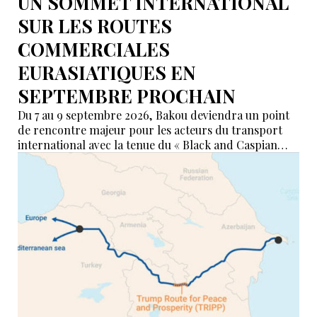
UN SOMMET INTERNATIONAL
SUR LES ROUTES
COMMERCIALES
EURASIATIQUES EN
SEPTEMBRE PROCHAIN
Du 7 au 9 septembre 2026, Bakou deviendra un point
de rencontre majeur pour les acteurs du transport
international avec la tenue du « Black and Caspian
Freight Forum 2026 ». L’événement réunira des
représentants des ports, du transport maritime, du
ferroviaire, de la logistique et des institutions
financières afin de discuter de l’avenir des corridors
reliant l’Asie, la mer Caspienne, la région de la mer
Noire et l’Europe.