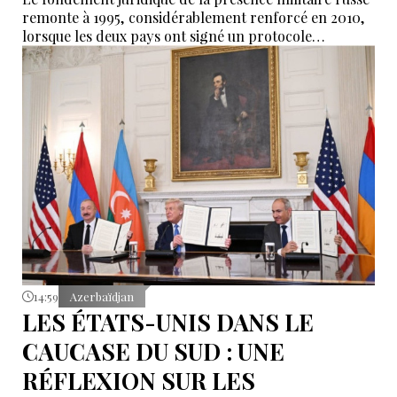
remonte à 1995, considérablement renforcé en 2010,
lorsque les deux pays ont signé un protocole
additionnel prolongeant sa validité jusqu’en 2044.
14:59
Azerbaïdjan
LES ÉTATS-UNIS DANS LE
CAUCASE DU SUD : UNE
RÉFLEXION SUR LES