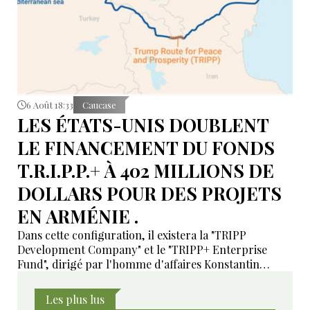
6 Août 18:33
Caucase
LES ÉTATS-UNIS DOUBLENT
LE FINANCEMENT DU FONDS
T.R.I.P.P.+ À 402 MILLIONS DE
DOLLARS POUR DES PROJETS
EN ARMÉNIE .
Dans cette configuration, il existera la "TRIPP
Development Company" et le "TRIPP+ Enterprise
Fund", dirigé par l'homme d'affaires Konstantin
Sokolov
Les plus lus