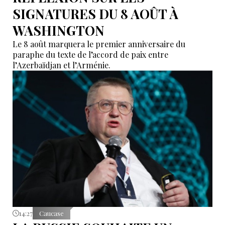
SIGNATURES DU 8 AOÛT À
WASHINGTON
Le 8 août marquera le premier anniversaire du
paraphe du texte de l’accord de paix entre
l’Azerbaïdjan et l’Arménie.
14:27
Caucase