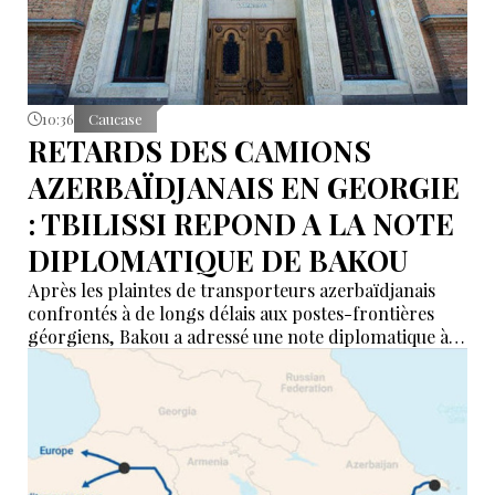
10:36
Caucase
RETARDS DES CAMIONS
AZERBAÏDJANAIS EN GEORGIE
: TBILISSI REPOND A LA NOTE
DIPLOMATIQUE DE BAKOU
Après les plaintes de transporteurs azerbaïdjanais
confrontés à de longs délais aux postes-frontières
géorgiens, Bakou a adressé une note diplomatique à
Tbilissi. Le ministère géorgien des Affaires étrangères
affirme avoir transmis la demande aux autorités
compétentes et annoncé des mesures pour examiner
les violations signalées.