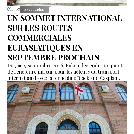
13:08
Azerbaïdjan
UN SOMMET INTERNATIONAL
SUR LES ROUTES
COMMERCIALES
EURASIATIQUES EN
SEPTEMBRE PROCHAIN
Du 7 au 9 septembre 2026, Bakou deviendra un point
de rencontre majeur pour les acteurs du transport
international avec la tenue du « Black and Caspian
Freight Forum 2026 ». L’événement réunira des
représentants des ports, du transport maritime, du
ferroviaire, de la logistique et des institutions
financières afin de discuter de l’avenir des corridors
reliant l’Asie, la mer Caspienne, la région de la mer
Noire et l’Europe.