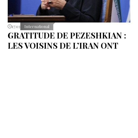
17:03
International
GRATITUDE DE PEZESHKIAN :
LES VOISINS DE L’IRAN ONT
EMPÊCHÉ LES TENTATIVES
DE DÉSTABILISATION DU PAYS
Le président iranien Massoud Pezeshkian affirme que
l’amélioration des relations de Téhéran avec les pays
voisins a joué un rôle essentiel lors du récent conflit.
Selon lui, les États de la région auraient empêché des
tentatives d’infiltration et de troubles aux frontières
nord-ouest et sud-est de l’Iran.