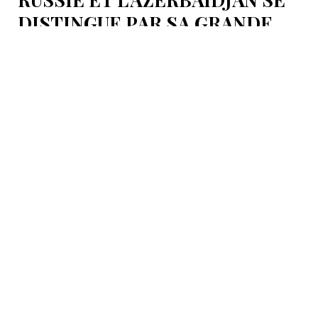
DISTINGUE PAR SA GRANDE
EFFICACITE, SELON
L'AMBASSADEUR
Des transactions en monnaies nationales, le manat et
le rouble.
25 Mai 15:04
Azerbaïdjan