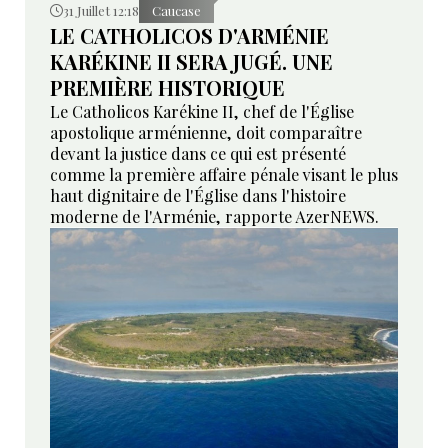
31 Juillet 12:18
Caucase
LE CATHOLICOS D'ARMÉNIE
KARÉKINE II SERA JUGÉ. UNE
PREMIÈRE HISTORIQUE
Le Catholicos Karékine II, chef de l'Église
apostolique arménienne, doit comparaître
devant la justice dans ce qui est présenté
comme la première affaire pénale visant le plus
haut dignitaire de l'Église dans l'histoire
moderne de l'Arménie, rapporte AzerNEWS.