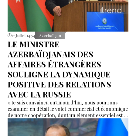
17 Juillet 14:54
Azerbaïdjan
LE MINISTRE
AZERBAÏDJANAIS DES
AFFAIRES ÉTRANGÈRES
SOULIGNE LA DYNAMIQUE
POSITIVE DES RELATIONS
AVEC LA RUSSIE
« Je suis convaincu qu’aujourd’hui, nous pourrons
examiner en détail le volet commercial et économique
de notre coopération, dont un élément essentiel est le
travail régulier de la commission
intergouvernementale...".