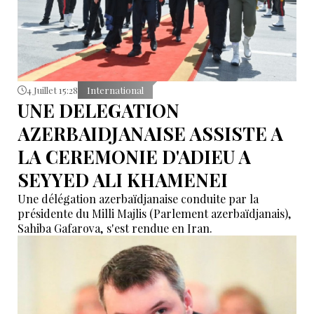
4 Juillet 15:28
International
UNE DELEGATION
AZERBAIDJANAISE ASSISTE A
LA CEREMONIE D'ADIEU A
SEYYED ALI KHAMENEI
Une délégation azerbaïdjanaise conduite par la
présidente du Milli Majlis (Parlement azerbaïdjanais),
Sahiba Gafarova, s'est rendue en Iran.