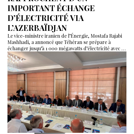
IMPORTANT ÉCHANGE
D’ÉLECTRICITÉ VIA
L’AZERBAÏDJAN
Le vice-ministre iranien de l’Énergie, Mostafa Rajabi
Mashhadi, a annoncé que Téhéran se prépare à
échanger jusqu’à 1 000 mégawatts d’électricité avec la
Russie en passant par l’Azerbaïdjan.