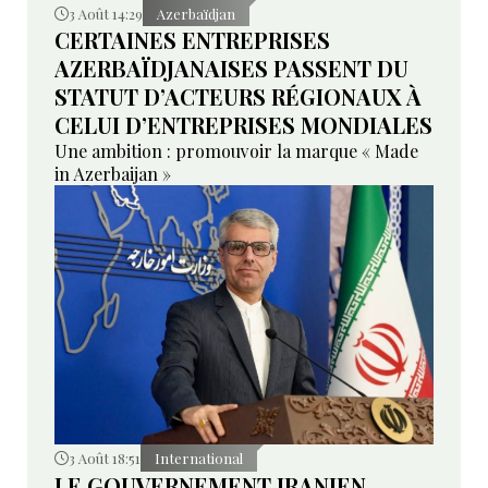
3 Août 14:29
Azerbaïdjan
CERTAINES ENTREPRISES
AZERBAÏDJANAISES PASSENT DU
STATUT D’ACTEURS RÉGIONAUX À
CELUI D’ENTREPRISES MONDIALES
Une ambition : promouvoir la marque « Made
in Azerbaijan »
3 Août 18:51
International
LE GOUVERNEMENT IRANIEN