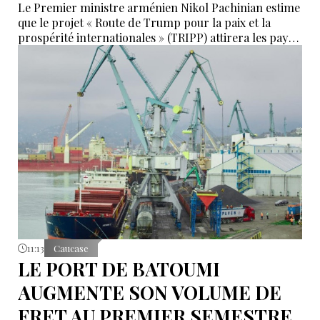
Le Premier ministre arménien Nikol Pachinian estime
que le projet « Route de Trump pour la paix et la
prospérité internationales » (TRIPP) attirera les pays
de la région, mais il a également déclaré que
l’instabilité régionale pourrait entraver sa mise en
œuvre.
11:13
Caucase
LE PORT DE BATOUMI
AUGMENTE SON VOLUME DE
FRET AU PREMIER SEMESTRE