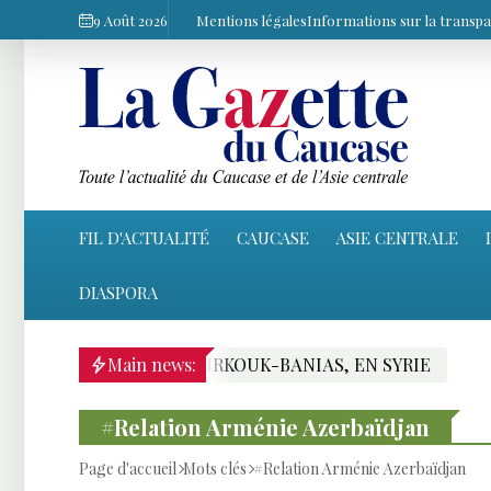
9 Août 2026
Mentions légales
Informations sur la transp
FIL D'ACTUALITÉ
CAUCASE
ASIE CENTRALE
DIASPORA
ODUC RIVAL KIRKOUK-BANIAS, EN SYRIE
Main news:
ANKARA
#Relation Arménie Azerbaïdjan
Page d'accueil
Mots clés
#Relation Arménie Azerbaïdjan