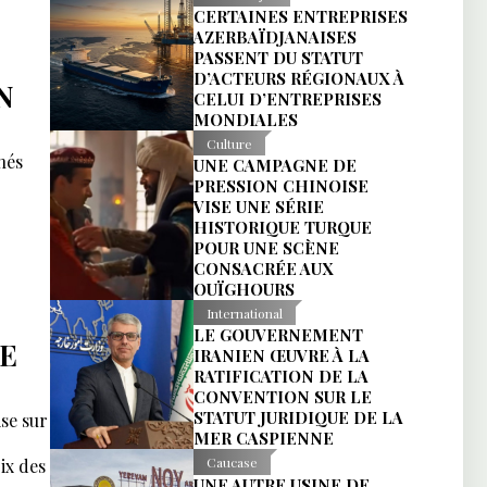
CERTAINES ENTREPRISES
AZERBAÏDJANAISES
PASSENT DU STATUT
D’ACTEURS RÉGIONAUX À
N
CELUI D’ENTREPRISES
MONDIALES
Culture
nés
UNE CAMPAGNE DE
PRESSION CHINOISE
VISE UNE SÉRIE
HISTORIQUE TURQUE
POUR UNE SCÈNE
CONSACRÉE AUX
OUÏGHOURS
International
LE GOUVERNEMENT
DE
IRANIEN ŒUVRE À LA
RATIFICATION DE LA
CONVENTION SUR LE
STATUT JURIDIQUE DE LA
ise sur
MER CASPIENNE
Caucase
rix des
UNE AUTRE USINE DE