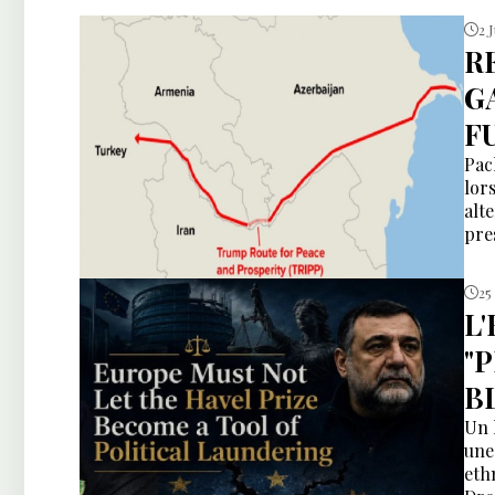
2 
R
GA
F
Pac
lor
alt
pre
25
L
"
B
Un 
une
ethn