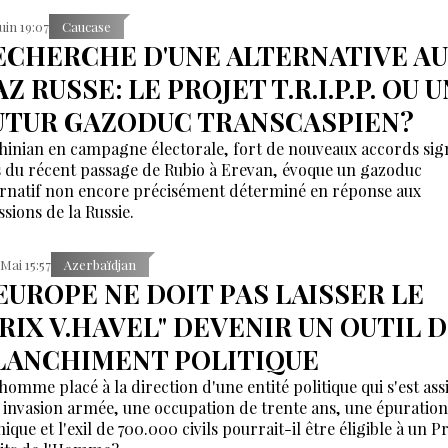
Juin 19:07
Caucase
ECHERCHE D'UNE ALTERNATIVE AU
Z RUSSE: LE PROJET T.R.I.P.P. OU U
UTUR GAZODUC TRANSCASPIEN?
hinian en campagne électorale, fort de nouveaux accords sig
s du récent passage de Rubio à Erevan, évoque un gazoduc
ernatif non encore précisément déterminé en réponse aux
ssions de la Russie.
 Mai 15:57
Azerbaïdjan
'EUROPE NE DOIT PAS LAISSER LE
PRIX V.HAVEL" DEVENIR UN OUTIL 
LANCHIMENT POLITIQUE
homme placé à la direction d'une entité politique qui s'est ass
 invasion armée, une occupation de trente ans, une épuration
ique et l'exil de 700.000 civils pourrait-il être éligible à un P