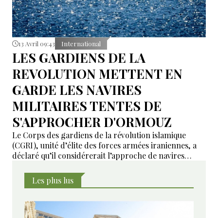
13 Avril 09:43
International
LES GARDIENS DE LA
REVOLUTION METTENT EN
GARDE LES NAVIRES
MILITAIRES TENTES DE
S'APPROCHER D'ORMOUZ
Le Corps des gardiens de la révolution islamique
(CGRI), unité d’élite des forces armées iraniennes, a
déclaré qu’il considérerait l’approche de navires
militaires du détroit d’Ormuz comme une violation du
cessez-le-feu. C’est ce qu’indique un communiqué du
Les plus lus
CGRI.