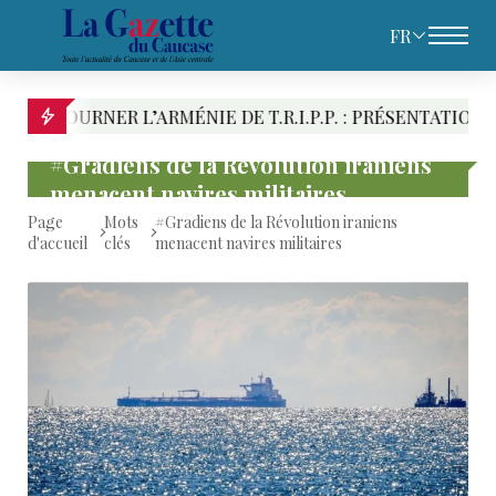
FR
NER L’ARMÉNIE DE T.R.I.P.P. : PRÉSENTATION DES RIV
#Gradiens de la Révolution iraniens
menacent navires militaires
Page
Mots
#Gradiens de la Révolution iraniens
d'accueil
clés
menacent navires militaires