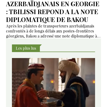
AZERBAÏDJANAIS EN GEORGIE
: TBILISSI REPOND A LA NOTE
DIPLOMATIQUE DE BAKOU
Après les plaintes de transporteurs azerbaïdjanais
confrontés à de longs délais aux postes-frontières
géorgiens, Bakou a adressé une note diplomatique à
Tbilissi. Le ministère géorgien des Affaires étrangères
affirme avoir transmis la demande aux autorités
Les plus lus
compétentes et annoncé des mesures pour examiner
les violations signalées.