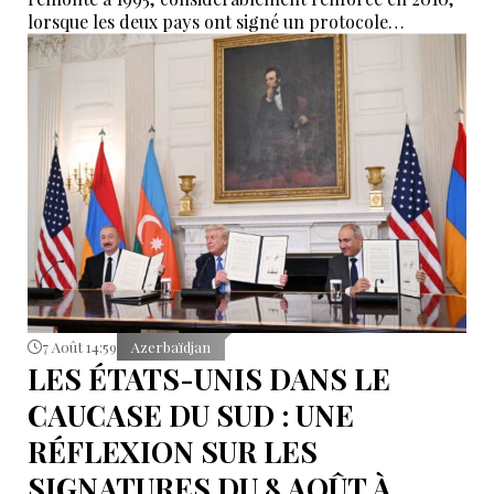
lorsque les deux pays ont signé un protocole
additionnel prolongeant sa validité jusqu’en 2044.
7 Août 14:59
Azerbaïdjan
LES ÉTATS-UNIS DANS LE
CAUCASE DU SUD : UNE
RÉFLEXION SUR LES
SIGNATURES DU 8 AOÛT À