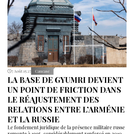
poursuit, la Russie pourrait recommander à ses
ressortissants de renoncer aux voyages en Arménie.
7 Août 15:27
Caucase
LA BASE DE GYUMRI DEVIENT
UN POINT DE FRICTION DANS
LE RÉAJUSTEMENT DES
RELATIONS ENTRE L’ARMÉNIE
ET LA RUSSIE
Le fondement juridique de la présence militaire russe
remonte à 1995, considérablement renforcé en 2010,