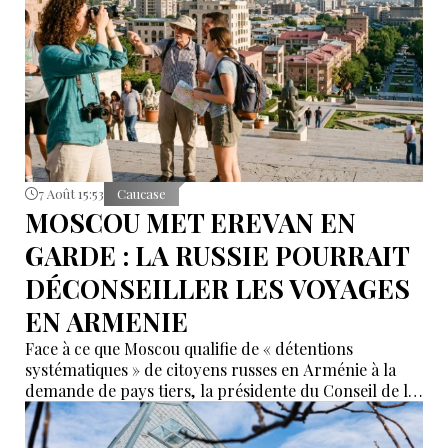
nouvelles alternatives économiques et diplomatiques.
7 Août 15:53
Caucase
MOSCOU MET EREVAN EN
GARDE : LA RUSSIE POURRAIT
DÉCONSEILLER LES VOYAGES
EN ARMENIE
Face à ce que Moscou qualifie de « détentions
systématiques » de citoyens russes en Arménie à la
demande de pays tiers, la présidente du Conseil de la
Fédération, Valentina Matvienko, a adressé une mise
en garde à Erevan. Selon elle, si cette pratique se