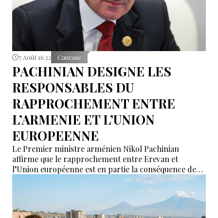
7 Août 16:22
Caucase
PACHINIAN DESIGNE LES
RESPONSABLES DU
RAPPROCHEMENT ENTRE
L’ARMENIE ET L’UNION
EUROPEENNE
Le Premier ministre arménien Nikol Pachinian
affirme que le rapprochement entre Erevan et
l’Union européenne est en partie la conséquence des
déclarations de certains partenaires de l’Union
économique eurasiatique (UEEA), qui auraient affirmé
que l’Arménie « n’était nécessaire à personne ». Selon
lui, ces propos ont poussé Erevan à rechercher de