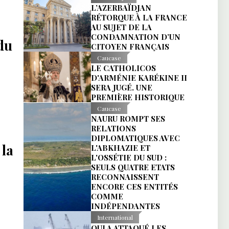
L’AZERBAÏDJAN
RÉTORQUE À LA FRANCE
AU SUJET DE LA
CONDAMNATION D’UN
du
CITOYEN FRANÇAIS
Caucase
LE CATHOLICOS
D'ARMÉNIE KARÉKINE II
SERA JUGÉ. UNE
PREMIÈRE HISTORIQUE
Caucase
NAURU ROMPT SES
RELATIONS
DIPLOMATIQUES AVEC
 la
L'ABKHAZIE ET
L'OSSÉTIE DU SUD :
SEULS QUATRE ETATS
RECONNAISSENT
ENCORE CES ENTITÉS
COMME
INDÉPENDANTES
International
QUI A ATTAQUÉ LES