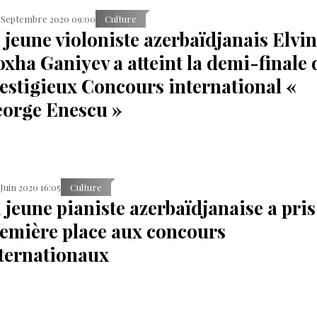
 Septembre 2020 09:00
Culture
 jeune violoniste azerbaïdjanais Elvin
xha Ganiyev a atteint la demi-finale 
estigieux Concours international «
orge Enescu »
 Juin 2020 16:05
Culture
 jeune pianiste azerbaïdjanaise a pris
emière place aux concours
ternationaux