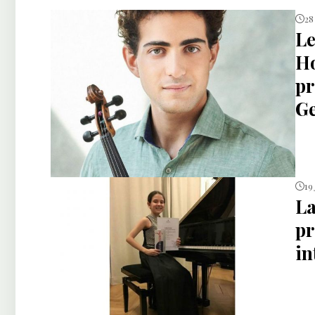
28
Le
Ho
pr
Ge
19
La
pr
in