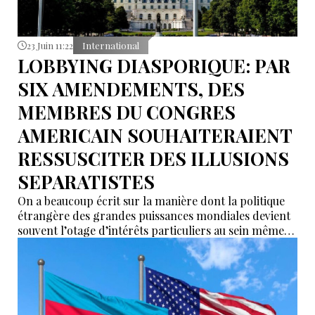
23 Juin 11:22
International
LOBBYING DIASPORIQUE: PAR
SIX AMENDEMENTS, DES
MEMBRES DU CONGRES
AMERICAIN SOUHAITERAIENT
RESSUSCITER DES ILLUSIONS
SEPARATISTES
On a beaucoup écrit sur la manière dont la politique
étrangère des grandes puissances mondiales devient
souvent l’otage d’intérêts particuliers au sein même
de leurs institutions législatives.