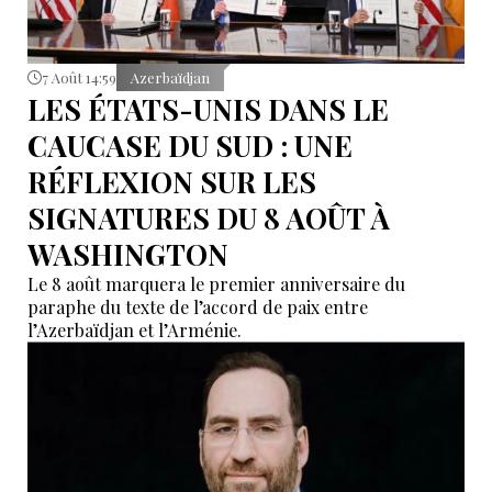
7 Août 14:59
Azerbaïdjan
LES ÉTATS-UNIS DANS LE
CAUCASE DU SUD : UNE
RÉFLEXION SUR LES
SIGNATURES DU 8 AOÛT À
WASHINGTON
Le 8 août marquera le premier anniversaire du
paraphe du texte de l’accord de paix entre
l’Azerbaïdjan et l’Arménie.