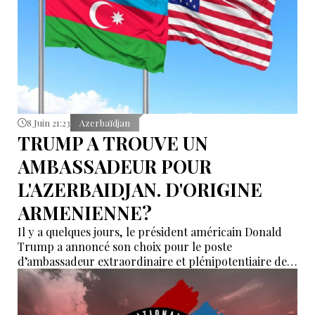
8 Juin 21:23
Azerbaïdjan
TRUMP A TROUVE UN
AMBASSADEUR POUR
L'AZERBAIDJAN. D'ORIGINE
ARMENIENNE?
Il y a quelques jours, le président américain Donald
Trump a annoncé son choix pour le poste
d’ambassadeur extraordinaire et plénipotentiaire des
États-Unis en Azerbaïdjan. Son candidat est
Alexander Alden, dont la nomination a déjà été
transmise au Sénat pour confirmation.