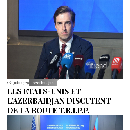
les procédures internes requises et après ratification
du document.
2 Juin 17:29
Azerbaïdjan
LES ETATS-UNIS ET
L'AZERBAIDJAN DISCUTENT
DE LA ROUTE T.R.I.P.P.