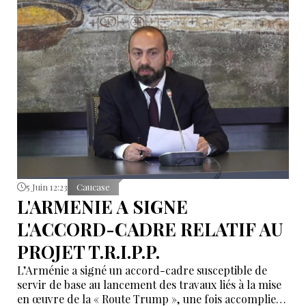
5 Juin 12:23
Caucase
L'ARMENIE A SIGNE
L'ACCORD-CADRE RELATIF AU
PROJET T.R.I.P.P.
L’Arménie a signé un accord-cadre susceptible de
servir de base au lancement des travaux liés à la mise
en œuvre de la « Route Trump », une fois accomplies