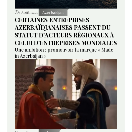
3 Août 14:29
Azerbaïdjan
CERTAINES ENTREPRISES
AZERBAÏDJANAISES PASSENT DU
STATUT D’ACTEURS RÉGIONAUX À
CELUI D’ENTREPRISES MONDIALES
Une ambition : promouvoir la marque « Made
in Azerbaijan »