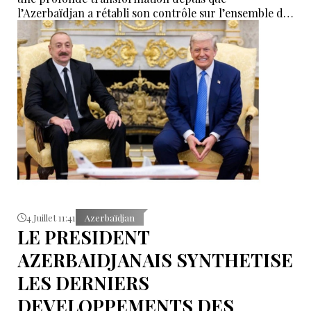
l’Azerbaïdjan a rétabli son contrôle sur l’ensemble de
ses territoires reconnus par la communauté
internationale .
4 Juillet 11:41
Azerbaïdjan
LE PRESIDENT
AZERBAIDJANAIS SYNTHETISE
LES DERNIERS
DEVELOPPEMENTS DES