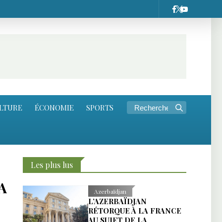
LTURE
ÉCONOMIE
SPORTS
Les plus lus
A
Azerbaïdjan
L’AZERBAÏDJAN
RÉTORQUE À LA FRANCE
AU SUJET DE LA