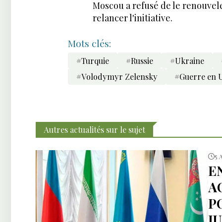
Moscou a refusé de le renouvele
relancer l'initiative.
Mots clés:
#Turquie
#Russie
#Ukraine
#Volodymyr Zelensky
#Guerre en 
Autres actualités sur le sujet
5 
E
A
P
J