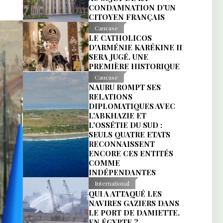
CONDAMNATION D’UN
CITOYEN FRANÇAIS
Caucase
LE CATHOLICOS
D'ARMÉNIE KARÉKINE II
SERA JUGÉ. UNE
PREMIÈRE HISTORIQUE
Caucase
NAURU ROMPT SES
RELATIONS
DIPLOMATIQUES AVEC
L'ABKHAZIE ET
L'OSSÉTIE DU SUD :
SEULS QUATRE ETATS
RECONNAISSENT
ENCORE CES ENTITÉS
COMME
INDÉPENDANTES
International
QUI A ATTAQUÉ LES
NAVIRES GAZIERS DANS
LE PORT DE DAMIETTE,
EN ÉGYPTE ?