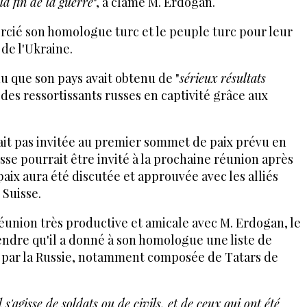
la fin de la guerre
", a clamé M. Erdogan.
ercié son homologue turc et le peuple turc pour leur
 de l'Ukraine.
u que son pays avait obtenu de "
sérieux résultats
 des ressortissants russes en captivité grâce aux
erait pas invitée au premier sommet de paix prévu en
sse pourrait être invité à la prochaine réunion après
paix aura été discutée et approuvée avec les alliés
 Suisse.
éunion très productive et amicale avec M. Erdogan, le
endre qu'il a donné à son homologue une liste de
 par la Russie, notamment composée de Tatars de
 s'agisse de soldats ou de civils, et de ceux qui ont été