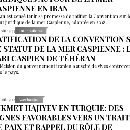
ASPIENNE EN IRAN
ran est censé tenir sa promesse de ratifier la Convention sur l
tut juridique de la mer Caspienne, adoptée en 2018.
Août 19:34
International
ATIFICATION DE LA CONVENTION 
E STATUT DE LA MER CASPIENNE : 
ARI CASPIEN DE TÉHÉRAN
décision du gouvernement iranien a suscité de vives controve
s le pays.
Août 19:12
Azerbaïdjan
IKMET HAJIYEV EN TURQUIE: DES
IGNES FAVORABLES VERS UN TRAI
E PAIX ET RAPPEL DU RÔLE DE