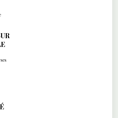
e
SUR
LE
rses
TÉ