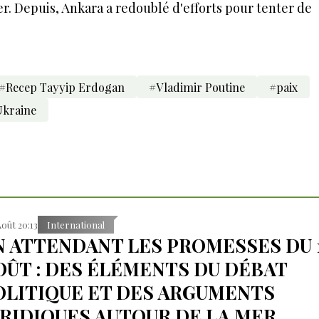
r. Depuis, Ankara a redoublé d'efforts pour tenter de
#Recep Tayyip Erdogan
#Vladimir Poutine
#paix
Ukraine
Août 20:13
International
N ATTENDANT LES PROMESSES DU 
OÛT : DES ÉLÉMENTS DU DÉBAT
OLITIQUE ET DES ARGUMENTS
URIDIQUES AUTOUR DE LA MER