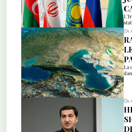
C
L'I
sta
5 
R
L
P
La 
dan
5 
H
S
D