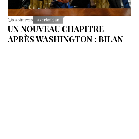
8 Août 17:38
Azerbaïdjan
UN NOUVEAU CHAPITRE
APRÈS WASHINGTON : BILAN
D’ÉTAPE APRÈS LES
SIGNATURES DU 8 AOÛT
Pour mesurer les conséquences concrètes de cet
accord.