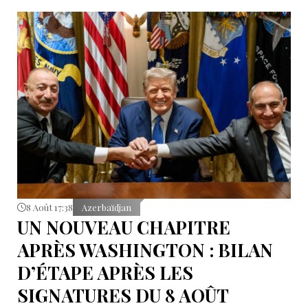
8 Août 17:38
Azerbaïdjan
UN NOUVEAU CHAPITRE
APRÈS WASHINGTON : BILAN
D’ÉTAPE APRÈS LES
SIGNATURES DU 8 AOÛT