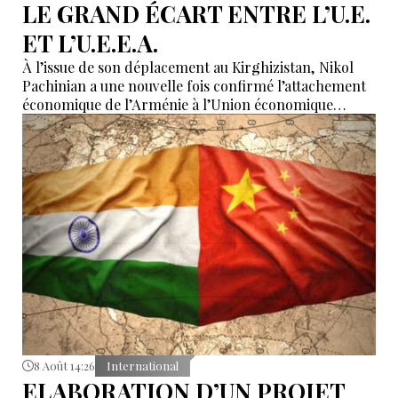
LE GRAND ÉCART ENTRE L’U.E.
ET L’U.E.E.A.
À l’issue de son déplacement au Kirghizistan, Nikol
Pachinian a une nouvelle fois confirmé l’attachement
économique de l’Arménie à l’Union économique
eurasiatique, tout en réaffirmant son rapprochement
avec l’Union européenne. Entre dépendance
économique à l’UEEA et ambitions européennes,
Erevan tente de maintenir un équilibre dont les
contradictions deviennent de plus en plus difficiles à
masquer.
8 Août 14:26
International
ELABORATION D’UN PROJET