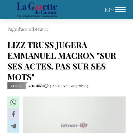
FR
Page d'accueil
France
LIZZ TRUSS JUGERA
EMMANUEL MACRON "SUR
SES ACTES, PAS SUR SES
MOTS"
France
Actualités
27 Août 2022 00:32
607