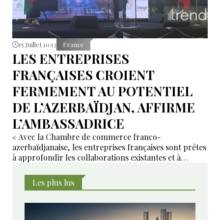
15 Juillet 10:13
France
LES ENTREPRISES
FRANÇAISES CROIENT
FERMEMENT AU POTENTIEL
DE L’AZERBAÏDJAN, AFFIRME
L’AMBASSADRICE
« Avec la Chambre de commerce franco-
azerbaïdjanaise, les entreprises françaises sont prêtes
à approfondir les collaborations existantes et à
développer de nouveaux domaines de coopération ».
Les plus lus