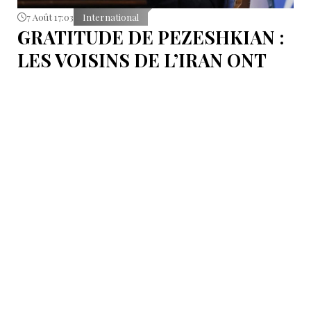
7 Août 17:03
International
GRATITUDE DE PEZESHKIAN :
LES VOISINS DE L’IRAN ONT
EMPÊCHÉ LES TENTATIVES
DE DÉSTABILISATION DU PAYS
Le président iranien Massoud Pezeshkian affirme que
l’amélioration des relations de Téhéran avec les pays
voisins a joué un rôle essentiel lors du récent conflit.
Selon lui, les États de la région auraient empêché des
tentatives d’infiltration et de troubles aux frontières
nord-ouest et sud-est de l’Iran.