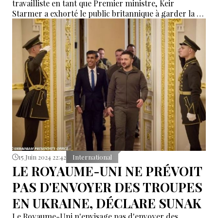
travailliste en tant que Premier ministre, Keir
Starmer a exhorté le public britannique à garder la foi
alors que le gouvernement est confronté à des
décisions et des compromis difficiles.
15 Juin 2024 22:42
International
LE ROYAUME-UNI NE PRÉVOIT
PAS D'ENVOYER DES TROUPES
EN UKRAINE, DÉCLARE SUNAK
Le Royaume-Uni n'envisage pas d'envoyer des