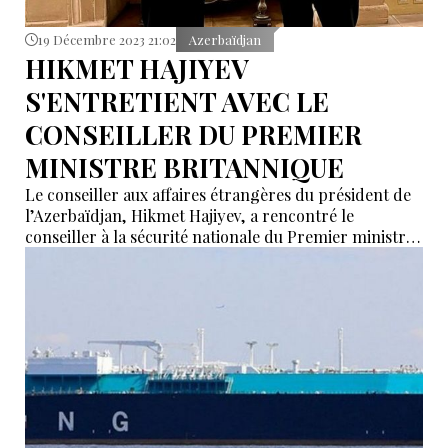
19 Décembre 2023 21:02
Azerbaïdjan
HIKMET HAJIYEV
S'ENTRETIENT AVEC LE
CONSEILLER DU PREMIER
MINISTRE BRITANNIQUE
Le conseiller aux affaires étrangères du président de
l’Azerbaïdjan, Hikmet Hajiyev, a rencontré le
conseiller à la sécurité nationale du Premier ministre
britannique, Tim Barrow, a écrit l'ambassadeur
d'Azerbaïdjan au Royaume-Uni, Elin Suleymanov, sur
son compte X (Twitter).