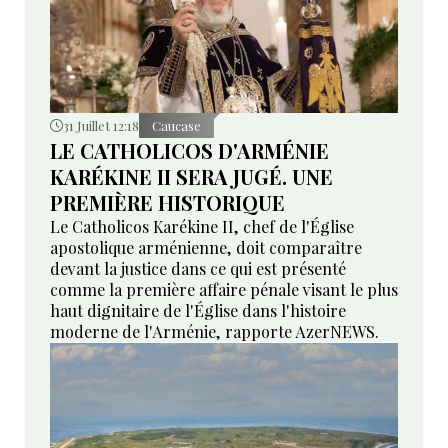
31 Juillet 12:18
Caucase
LE CATHOLICOS D'ARMÉNIE
KARÉKINE II SERA JUGÉ. UNE
PREMIÈRE HISTORIQUE
Le Catholicos Karékine II, chef de l'Église
apostolique arménienne, doit comparaître
devant la justice dans ce qui est présenté
comme la première affaire pénale visant le plus
haut dignitaire de l'Église dans l'histoire
moderne de l'Arménie, rapporte AzerNEWS.