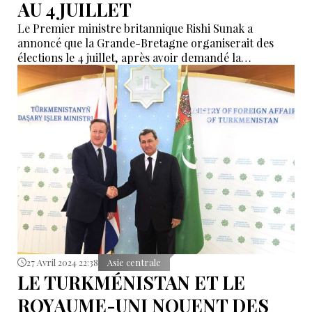
AU 4 JUILLET
Le Premier ministre britannique Rishi Sunak a
annoncé que la Grande-Bretagne organiserait des
élections le 4 juillet, après avoir demandé la
dissolution du parlement.
27 Avril 2024 22:38
Asie centrale
LE TURKMÉNISTAN ET LE
ROYAUME-UNI NOUENT DES