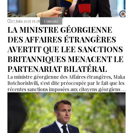
27 Juin 2025 15:28
Caucase
LA MINISTRE GÉORGIENNE
DES AFFAIRES ÉTRANGÈRES
AVERTIT QUE LEE SANCTIONS
BRITANNIQUES MENACENT LE
PARTENARIAT BILATÉRAL
La ministre géorgienne des Affaires étrangères, Maka
Botchorishvili, s'est dite préoccupée par le fait que les
récentes sanctions imposées aux citoyens géorgiens et
les déclarations des responsables britanniques sapent
le partenariat stratégique entre les deux nations, les
considérant comme des tentatives d'ingérence dans
les affaires politiques internes de la Géorgie.