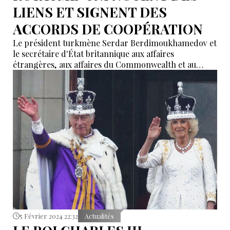
LIENS ET SIGNENT DES
ACCORDS DE COOPÉRATION
Le président turkmène Serdar Berdimoukhamedov et
le secrétaire d'État britannique aux affaires
étrangères, aux affaires du Commonwealth et au
développement David Cameron ont discuté de la
croissance dynamique du commerce bilatéral.
5 Février 2024 22:32
Actualités