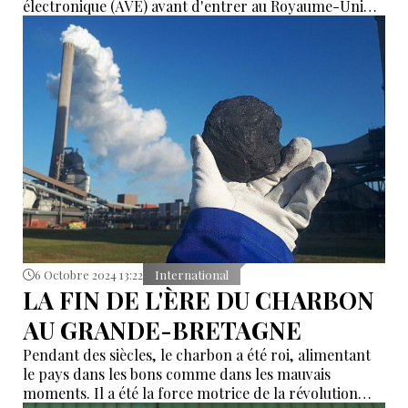
électronique (AVE) avant d'entrer au Royaume-Uni
dans la nouvelle année, même s'ils n'ont pas besoin de
visa. Cette nouvelle exigence, qui entrera en vigueur le
8 janvier 2025, s'applique même aux voyageurs qui ne
font que transiter par le Royaume-Uni.
6 Octobre 2024 13:22
International
LA FIN DE L'ÈRE DU CHARBON
AU GRANDE-BRETAGNE
Pendant des siècles, le charbon a été roi, alimentant
le pays dans les bons comme dans les mauvais
moments. Il a été la force motrice de la révolution