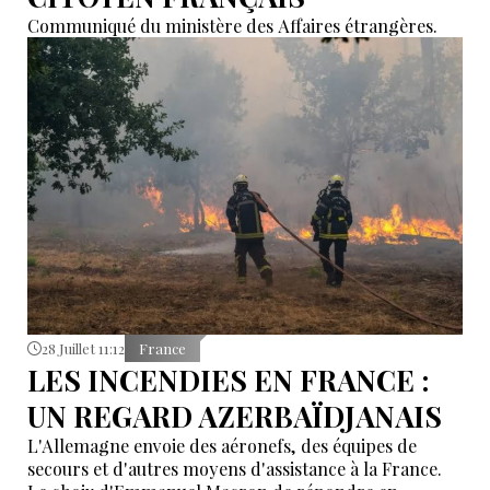
Communiqué du ministère des Affaires étrangères.
28 Juillet 11:12
France
LES INCENDIES EN FRANCE :
UN REGARD AZERBAÏDJANAIS
L'Allemagne envoie des aéronefs, des équipes de
secours et d'autres moyens d'assistance à la France.