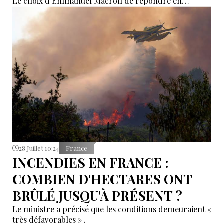
Le choix d'Emmanuel Macron de répondre en
allemand a eu une portée symbolique.
28 Juillet 10:24
France
INCENDIES EN FRANCE :
COMBIEN D'HECTARES ONT
BRÛLÉ JUSQU'À PRÉSENT ?
Le ministre a précisé que les conditions demeuraient «
très défavorables » .