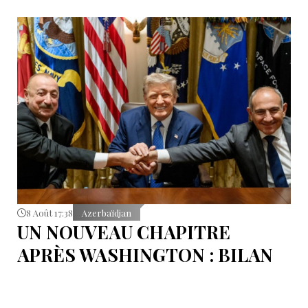
8 Août 17:38
Azerbaïdjan
UN NOUVEAU CHAPITRE
APRÈS WASHINGTON : BILAN
D’ÉTAPE APRÈS LES
SIGNATURES DU 8 AOÛT