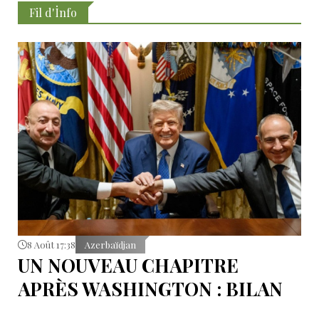
Fil d'İnfo
8 Août 17:38
Azerbaïdjan
UN NOUVEAU CHAPITRE
APRÈS WASHINGTON : BILAN
D’ÉTAPE APRÈS LES