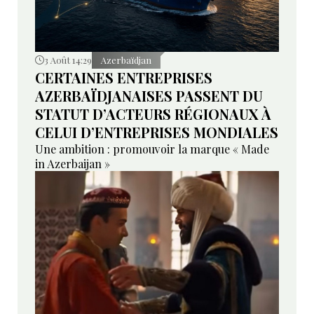
3 Août 14:29
Azerbaïdjan
CERTAINES ENTREPRISES
AZERBAÏDJANAISES PASSENT DU
STATUT D’ACTEURS RÉGIONAUX À
CELUI D’ENTREPRISES MONDIALES
Une ambition : promouvoir la marque « Made
in Azerbaijan »