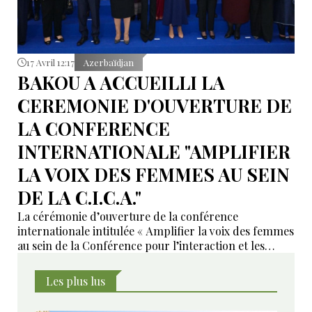
17 Avril 12:17
Azerbaïdjan
BAKOU A ACCUEILLI LA
CEREMONIE D'OUVERTURE DE
LA CONFERENCE
INTERNATIONALE "AMPLIFIER
LA VOIX DES FEMMES AU SEIN
DE LA C.I.C.A."
La cérémonie d’ouverture de la conférence
internationale intitulée « Amplifier la voix des femmes
au sein de la Conférence pour l’interaction et les
mesures de confiance en Asie (CICA) pour une
croissance durable » s’est tenue à Bakou.
Les plus lus