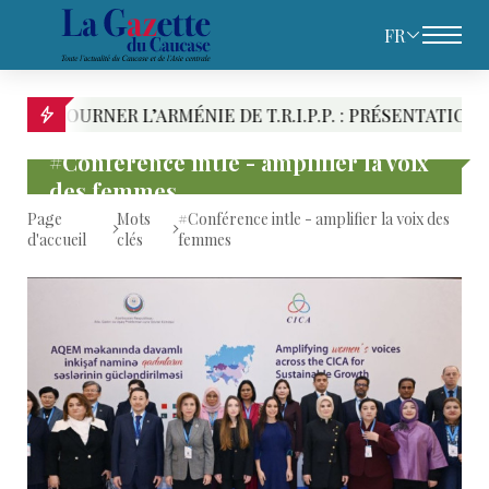
FR
NER L’ARMÉNIE DE T.R.I.P.P. : PRÉSENTATION DES RIVA
#Conférence intle - amplifier la voix
des femmes
Page
Mots
#Conférence intle - amplifier la voix des
d'accueil
clés
femmes