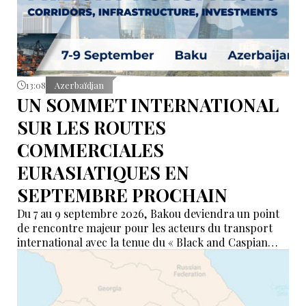
13:08
Azerbaïdjan
UN SOMMET INTERNATIONAL
SUR LES ROUTES
COMMERCIALES
EURASIATIQUES EN
SEPTEMBRE PROCHAIN
Du 7 au 9 septembre 2026, Bakou deviendra un point
de rencontre majeur pour les acteurs du transport
international avec la tenue du « Black and Caspian
Freight Forum 2026 ». L’événement réunira des
représentants des ports, du transport maritime, du
ferroviaire, de la logistique et des institutions
financières afin de discuter de l’avenir des corridors