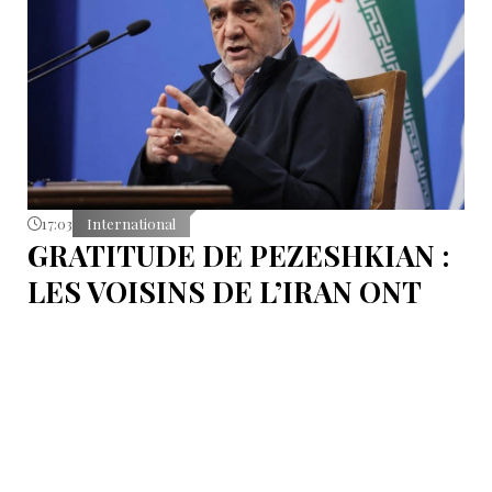
17:03
International
GRATITUDE DE PEZESHKIAN :
LES VOISINS DE L’IRAN ONT
EMPÊCHÉ LES TENTATIVES
DE DÉSTABILISATION DU PAYS
Le président iranien Massoud Pezeshkian affirme que
l’amélioration des relations de Téhéran avec les pays
voisins a joué un rôle essentiel lors du récent conflit.
Selon lui, les États de la région auraient empêché des
tentatives d’infiltration et de troubles aux frontières