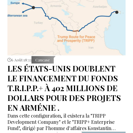
reliant l’Asie, la mer Caspienne, la région de la mer
Noire et l’Europe.
6 Août 18:33
Caucase
LES ÉTATS-UNIS DOUBLENT
LE FINANCEMENT DU FONDS
T.R.I.P.P.+ À 402 MILLIONS DE
DOLLARS POUR DES PROJETS
EN ARMÉNIE .
Dans cette configuration, il existera la "TRIPP
Development Company" et le "TRIPP+ Enterprise
Fund", dirigé par l'homme d'affaires Konstantin