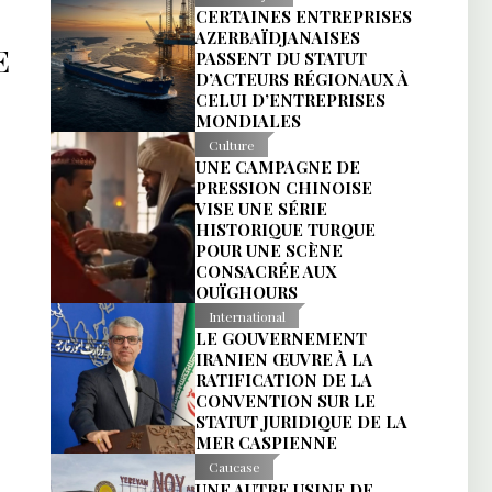
CERTAINES ENTREPRISES
AZERBAÏDJANAISES
E
PASSENT DU STATUT
D’ACTEURS RÉGIONAUX À
CELUI D’ENTREPRISES
MONDIALES
Culture
UNE CAMPAGNE DE
PRESSION CHINOISE
VISE UNE SÉRIE
HISTORIQUE TURQUE
POUR UNE SCÈNE
CONSACRÉE AUX
OUÏGHOURS
International
LE GOUVERNEMENT
IRANIEN ŒUVRE À LA
RATIFICATION DE LA
CONVENTION SUR LE
STATUT JURIDIQUE DE LA
MER CASPIENNE
Caucase
UNE AUTRE USINE DE