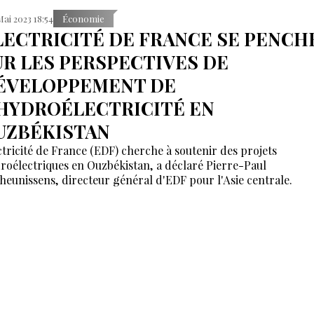
Mai 2023 18:54
Économie
LECTRICITÉ DE FRANCE SE PENCH
UR LES PERSPECTIVES DE
ÉVELOPPEMENT DE
'HYDROÉLECTRICITÉ EN
UZBÉKISTAN
ctricité de France (EDF) cherche à soutenir des projets
roélectriques en Ouzbékistan, a déclaré Pierre-Paul
heunissens, directeur général d'EDF pour l'Asie centrale.