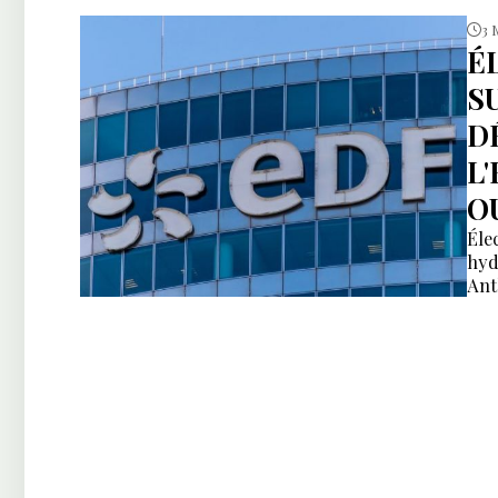
3 
É
S
D
L
O
Éle
hyd
Ant