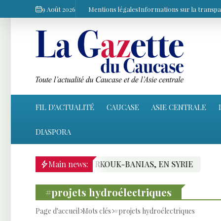
9 Août 2026
Mentions légales
Informations sur la transp
FIL D'ACTUALITÉ
CAUCASE
ASIE CENTRALE
DIASPORA
ODUC RIVAL KIRKOUK-BANIAS, EN SYRIE
Main news:
ANKARA
#projets hydroélectriques
Page d'accueil
Mots clés
#projets hydroélectriques