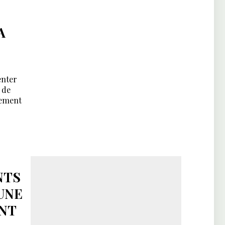
A
enter
 de
gement
NTS
UNE
NT