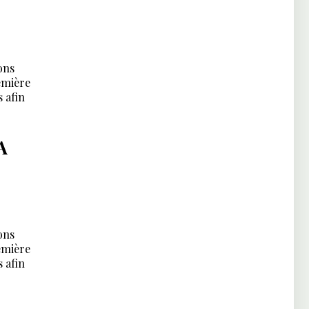
ons
emière
s afin
A
ons
emière
s afin