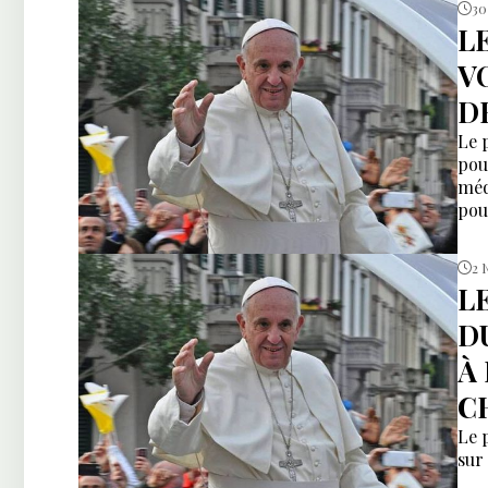
30
L
V
D
Le 
pou
méd
pou
2 
L
D
À
C
Le 
sur