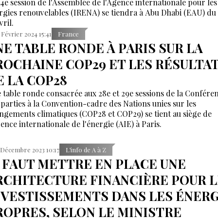
14e session de l'Assemblée de l'Agence internationale pour les
rgies renouvelables (IRENA) se tiendra à Abu Dhabi (EAU) du 
vril.
 Février 2024 15:41
France
NE TABLE RONDE À PARIS SUR LA
ROCHAINE COP29 ET LES RÉSULTA
E LA COP28
 table ronde consacrée aux 28e et 29e sessions de la Confére
 parties à la Convention-cadre des Nations unies sur les
ngements climatiques (COP28 et COP29) se tient au siège de
gence internationale de l'énergie (AIE) à Paris.
 Décembre 2023 10:17
L’info de A à Z
L FAUT METTRE EN PLACE UNE
RCHITECTURE FINANCIÈRE POUR L
NVESTISSEMENTS DANS LES ÉNERG
ROPRES, SELON LE MINISTRE