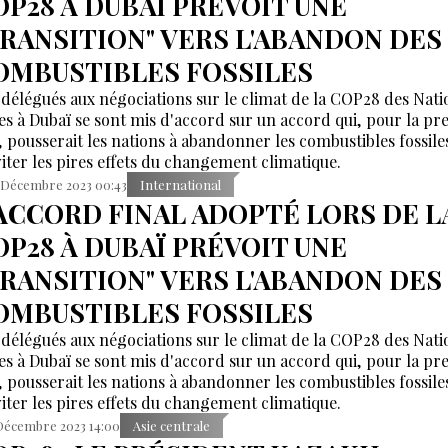
OP28 À DUBAÏ PRÉVOIT UNE
TRANSITION" VERS L'ABANDON DES
OMBUSTIBLES FOSSILES
 délégués aux négociations sur le climat de la COP28 des Nati
es à Dubaï se sont mis d'accord sur un accord qui, pour la pr
s, pousserait les nations à abandonner les combustibles fossile
viter les pires effets du changement climatique.
 Décembre 2023 00:43
International
'ACCORD FINAL ADOPTÉ LORS DE L
OP28 À DUBAÏ PRÉVOIT UNE
TRANSITION" VERS L'ABANDON DES
OMBUSTIBLES FOSSILES
 délégués aux négociations sur le climat de la COP28 des Nati
es à Dubaï se sont mis d'accord sur un accord qui, pour la pr
s, pousserait les nations à abandonner les combustibles fossile
viter les pires effets du changement climatique.
Décembre 2023 14:00
Asie centrale