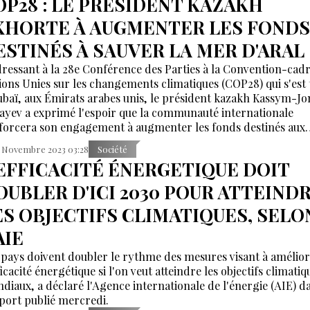
OP28 : LE PRÉSIDENT KAZAKH
XHORTE À AUGMENTER LES FONDS
ESTINÉS À SAUVER LA MER D'ARAL
dressant à la 28e Conférence des Parties à la Convention-cad
ions Unies sur les changements climatiques (COP28) qui s'est
ubaï, aux Émirats arabes unis, le président kazakh Kassym-J
ayev a exprimé l'espoir que la communauté internationale
forcera son engagement à augmenter les fonds destinés aux
grammes environnementaux, selon la présidence kazakhe A
 Novembre 2023 03:28
Société
'EFFICACITÉ ÉNERGETIQUE DOIT
OUBLER D'ICI 2030 POUR ATTEIND
ES OBJECTIFS CLIMATIQUES, SELO
AIE
 pays doivent doubler le rythme des mesures visant à amélio
ficacité énergétique si l'on veut atteindre les objectifs climatiq
diaux, a déclaré l'Agence internationale de l'énergie (AIE) d
port publié mercredi.