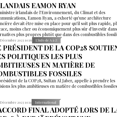
RLANDAIS EAMON RYAN
ministre irlandais de l'Environnement, du Climat et des
munications, Eamon Ryan, a exhorté qu'une architecture
ancière devait être mise en place pour qu'il soit plus rapide, p
icace, moins cher ou économiquement plus sûr d'investir dans
ernatives plus propres plutôt que dans des combustibles fossil
 Décembre 2023 10:16
L’info de A à Z
E PRÉSIDENT DE LA COP28 SOUTIE
ES POLITIQUES LES PLUS
MBITIEUSES EN MATIÈRE DE
OMBUSTIBLES FOSSILES
président de la COP28, Sultan Al Jaber, appelle à prendre les
isions les plus ambitieuses en matière de combustibles fossiles
 Décembre 2023 10:11
International
'ACCORD FINAL ADOPTÉ LORS DE L