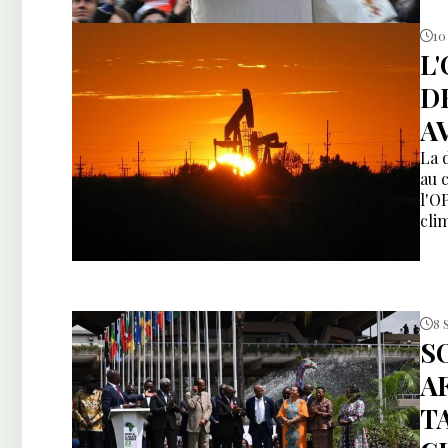
10
L
D
A
La 
au 
l'O
cli
8 
S
A
T