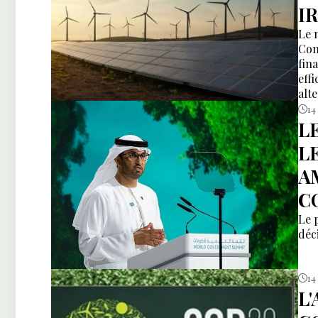
I
Le 
Com
fin
eff
alt
14
L
L
A
C
Le 
déc
14
L