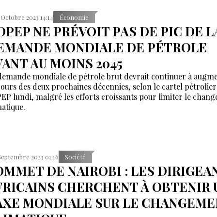
 Octobre 2023 14:14
Économie
'OPEP NE PRÉVOIT PAS DE PIC DE L
EMANDE MONDIALE DE PÉTROLE
VANT AU MOINS 2045
demande mondiale de pétrole brut devrait continuer à augm
cours des deux prochaines décennies, selon le cartel pétrolier
PEP lundi, malgré les efforts croissants pour limiter le chan
matique.
Septembre 2023 01:16
Société
OMMET DE NAIROBI : LES DIRIGEA
FRICAINS CHERCHENT À OBTENIR 
AXE MONDIALE SUR LE CHANGEME