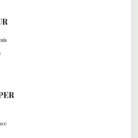
UR
nis
s
PER
nce