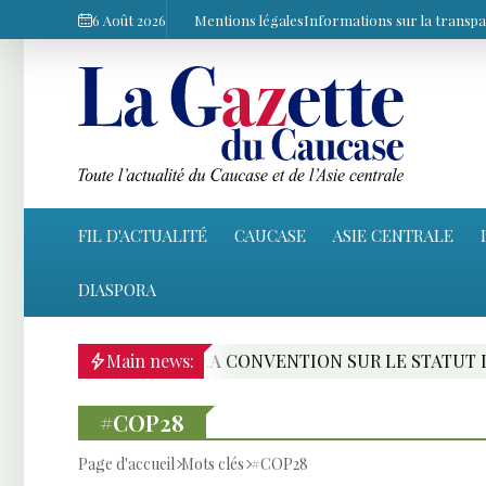
6 Août 2026
Mentions légales
Informations sur la transp
FIL D'ACTUALITÉ
CAUCASE
ASIE CENTRALE
DIASPORA
NVENTION SUR LE STATUT DE LA MER CASPIENNE : LE PA
Main news:
#COP28
Page d'accueil
Mots clés
#COP28