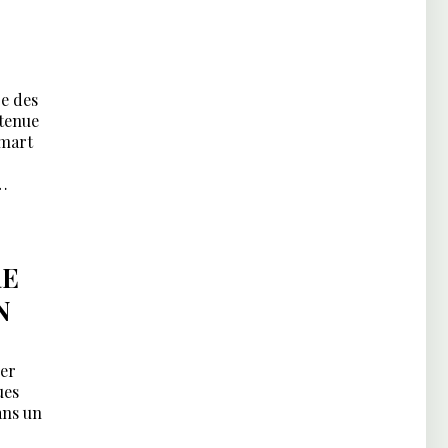
re des
 tenue
omart
korda.
RE
N
rer
ues
ans un