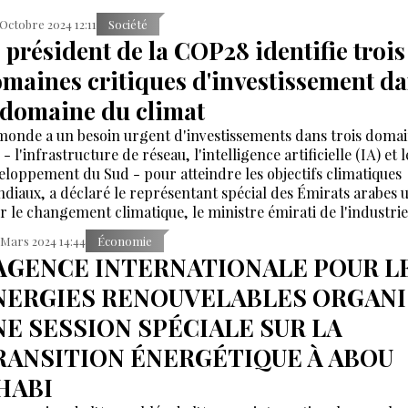
 Octobre 2024 12:11
Société
 président de la COP28 identifie trois
maines critiques d'investissement d
 domaine du climat
monde a un besoin urgent d'investissements dans trois doma
 - l'infrastructure de réseau, l'intelligence artificielle (IA) et l
eloppement du Sud - pour atteindre les objectifs climatiques
diaux, a déclaré le représentant spécial des Émirats arabes u
r le changement climatique, le ministre émirati de l'industrie
 technologies avancées et le président de la COP28, Sultan 
 Mars 2024 14:44
Économie
Jaber, dans le cadre du premier rapport analytique de l'Agen
'AGENCE INTERNATIONALE POUR L
ernationale pour les énergies renouvelables (IRENA).
NERGIES RENOUVELABLES ORGANI
NE SESSION SPÉCIALE SUR LA
RANSITION ÉNERGÉTIQUE À ABOU
HABI