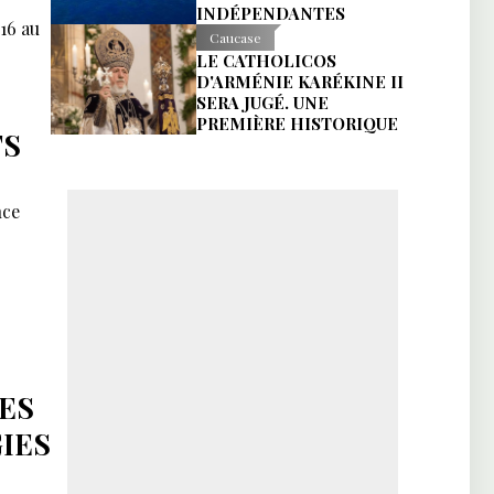
INDÉPENDANTES
16 au
Caucase
LE CATHOLICOS
D'ARMÉNIE KARÉKINE II
SERA JUGÉ. UNE
PREMIÈRE HISTORIQUE
TS
nce
ES
IES