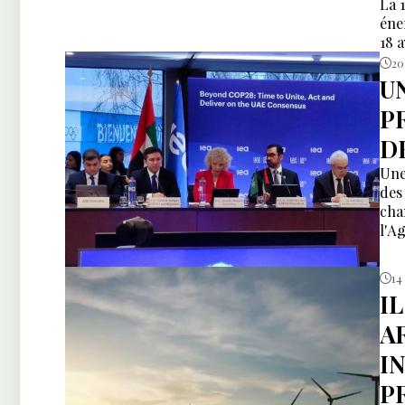
La 
éne
18 a
20
U
P
D
Une
des
cha
l'A
14
I
A
I
P