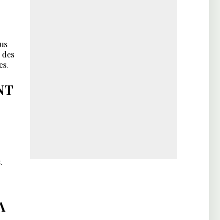
lus
 des
es.
NT
.
A