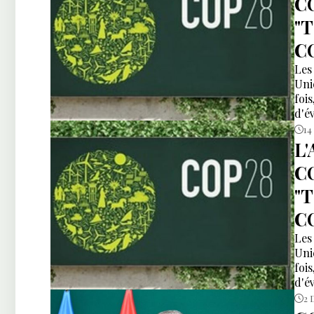
C
"
C
Les
Uni
foi
d'é
14
L
C
"
C
Les
Uni
foi
d'é
2 