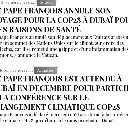
 Novembre 2023 03:26
Société
E PAPE FRANÇOIS ANNULE SON
OYAGE POUR LA COP28 À DUBAÏ PO
ES RAISONS DE SANTÉ
pape François a annulé son déplacement aux Émirats arabes u
r un sommet des Nations Unies sur le climat, sur ordre des
ecins, car il se remet d'une grippe et d'une inflammation de
mons, a annoncé le Vatican.
Novembre 2023 21:48
Actualités
E PAPE FRANÇOIS EST ATTENDU À
UBAÏ EN DECEMBRE POUR PARTICI
 LA CONFÉRENCE SUR LE
HANGEMENT CLIMATIQUE COP28
pape François a déclaré mercredi qu'il assisterait à la confére
 le climat COP28 qui débutera le mois prochain à Dubaï.