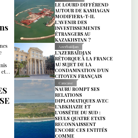
LE LOURD DIFFÉREND
AUTOUR DE KASHAGAN
MODIFIERA-T-IL
L’AVENIR DES
ans
INVESTISSEMENTS
ÉTRANGERS AU
KAZAKHSTAN ?
ines
Azerbaïdjan
e
L’AZERBAÏDJAN
RÉTORQUE À LA FRANCE
AU SUJET DE LA
nis
CONDAMNATION D’UN
 et
CITOYEN FRANÇAIS
Ahmed
Caucase
ce
ES
NAURU ROMPT SES
RELATIONS
SE
DIPLOMATIQUES AVEC
L'ABKHAZIE ET
L'OSSÉTIE DU SUD :
SEULS QUATRE ETATS
RECONNAISSENT
ENCORE CES ENTITÉS
COMME