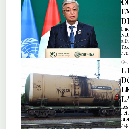
C
E
D
S'a
Nat
à D
Tok
ren
pro
30
L
D
L
L'
Les
l'ef
mon
rap