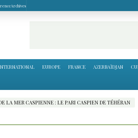
arence
Archives
INTERNATIONAL
EUROPE
FRANCE
AZERBAÏDJAN
CU
RI CASPIEN DE TÉHÉRAN
HIKMET HAJIYEV EN TU