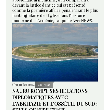
devant la justice dans ce qui est présenté
comme la première affaire pénale visant le plus
haut dignitaire de l'Église dans l'histoire
moderne de l'Arménie, rapporte AzerNEWS.
31 Juillet 11:04
Caucase
NAURU ROMPT SES RELATIONS
DIPLOMATIQUES AVEC
L'ABKHAZIE ET L'OSSÉTIE DU SUD :
SEULS QUATRE ETATS