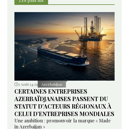
Les plus lus
3 Août 14:29
Azerbaïdjan
CERTAINES ENTREPRISES
AZERBAÏDJANAISES PASSENT DU
STATUT D’ACTEURS RÉGIONAUX À
CELUI D’ENTREPRISES MONDIALES
Une ambition : promouvoir la marque « Made
in Azerbaijan »