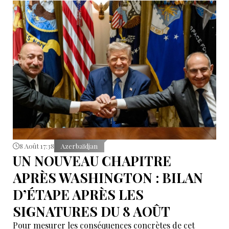
8 Août 17:38
Azerbaïdjan
UN NOUVEAU CHAPITRE
APRÈS WASHINGTON : BILAN
D’ÉTAPE APRÈS LES
SIGNATURES DU 8 AOÛT
Pour mesurer les conséquences concrètes de cet