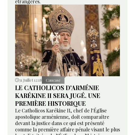
étrangères.
31 Juillet 12:18
Caucase
LE CATHOLICOS D'ARMÉNIE
KARÉKINE II SERA JUGÉ. UNE
PREMIÈRE HISTORIQUE
Le Catholicos Karékine II, chef de l'Église
apostolique arménienne, doit comparaître
devant la justice dans ce qui est présenté
comme la première affaire pénale visant le plus