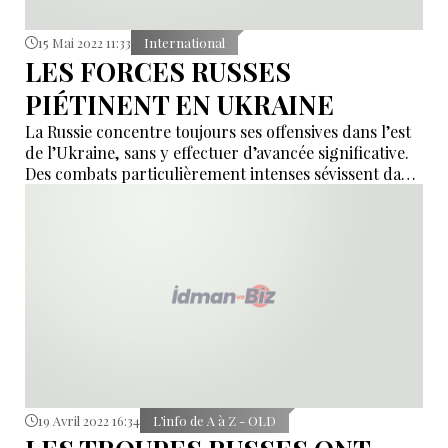
15 Mai 2022 11:33
International
LES FORCES RUSSES
PIÉTINENT EN UKRAINE
La Russie concentre toujours ses offensives dans l’est
de l’Ukraine, sans y effectuer d’avancée significative.
Des combats particulièrement intenses sévissent dans
le Donbass, comme sur la rivière Donets, près de
Severodonetsk, où les forces russes sont restées
bloquées et se sont vues infliger de lourdes pertes.
19 Avril 2022 16:34
L’info de A à Z - OLD