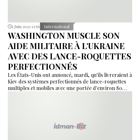
1 Juin 2022 13:56
International
WASHINGTON MUSCLE SON
AIDE MILITAIRE À L'UKRAINE
AVEC DES LANCE-ROQUETTES
PERFECTIONNÉS
Les États-Unis ont annoncé, mardi, qu'ils livreraient à
Kiev des systèmes perfectionnés de lance-roquettes
multiples et mobiles avec une portée d'environ 80
kilomètres, tout en assurant se garder de donner à
l'Ukraine les moyens de frapper en dehors de ses
frontières.