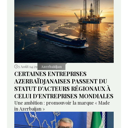
3 Août 14:29
Azerbaïdjan
CERTAINES ENTREPRISES
AZERBAÏDJANAISES PASSENT DU
STATUT D’ACTEURS RÉGIONAUX À
CELUI D’ENTREPRISES MONDIALES
Une ambition : promouvoir la marque « Made
in Azerbaijan »