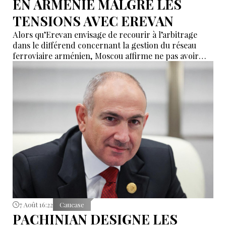
EN ARMÉNIE MALGRÉ LES
TENSIONS AVEC EREVAN
Alors qu’Erevan envisage de recourir à l’arbitrage
dans le différend concernant la gestion du réseau
ferroviaire arménien, Moscou affirme ne pas avoir
reçu de demande officielle visant à mettre fin à la
concession du « Chemin de fer du Caucase du Sud ».
Le vice-Premier ministre russe Alexeï Overchouk
défend la poursuite de la concession et appelle au
dialogue.
7 Août 16:22
Caucase
PACHINIAN DESIGNE LES