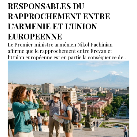
RESPONSABLES DU
RAPPROCHEMENT ENTRE
L’ARMENIE ET L’UNION
EUROPEENNE
Le Premier ministre arménien Nikol Pachinian
affirme que le rapprochement entre Erevan et
l’Union européenne est en partie la conséquence des
déclarations de certains partenaires de l’Union
économique eurasiatique (UEEA), qui auraient affirmé
que l’Arménie « n’était nécessaire à personne ». Selon
lui, ces propos ont poussé Erevan à rechercher de
nouvelles alternatives économiques et diplomatiques.