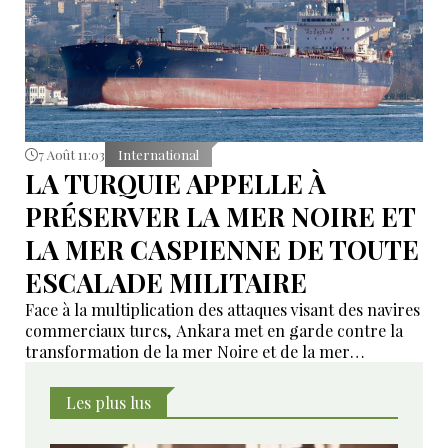
7 Août 11:03
International
LA TURQUIE APPELLE À
PRÉSERVER LA MER NOIRE ET
LA MER CASPIENNE DE TOUTE
ESCALADE MILITAIRE
Face à la multiplication des attaques visant des navires
commerciaux turcs, Ankara met en garde contre la
transformation de la mer Noire et de la mer
Caspienne en nouveaux théâtres de confrontation. Le
Conseil national de sécurité turc appelle les parties au
Les plus lus
conflit russo-ukrainien à réduire les tensions et à
prendre des mesures concrètes en faveur de la paix.