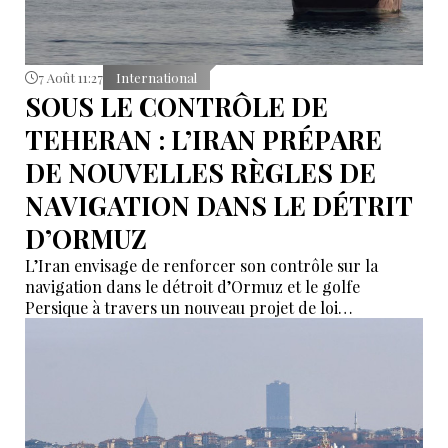
7 Août 11:27
International
SOUS LE CONTRÔLE DE
TEHERAN : L’IRAN PRÉPARE
DE NOUVELLES RÈGLES DE
NAVIGATION DANS LE DÉTRIT
D’ORMUZ
L’Iran envisage de renforcer son contrôle sur la
navigation dans le détroit d’Ormuz et le golfe
Persique à travers un nouveau projet de loi
actuellement examiné par son Parlement. Le texte
prévoit notamment des restrictions visant certains
navires liés aux États considérés comme « hostiles »
par Téhéran, tandis que l’Iran et Oman discutent
parallèlement d’une nouvelle organisation des routes
maritimes dans cette zone stratégique.