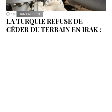
16:58
International
LA TURQUIE REFUSE DE
CÉDER DU TERRAIN EN IRAK :
L’OLÉODUC RIVAL KIRKOUK-
BANIAS, EN SYRIE
Le véritable coût de la politique d’Ankara ne réside
pas dans les procédures d’arbitrage et les
indemnisations mais dans la perte de ce statut même
d’« intermédiaire indispensable » que la Turquie a mis
des décennies à construire.