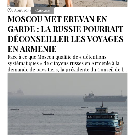
7 Août 15:53
Caucase
MOSCOU MET EREVAN EN
GARDE : LA RUSSIE POURRAIT
DÉCONSEILLER LES VOYAGES
EN ARMENIE
Face à ce que Moscou qualifie de « détentions
systématiques » de citoyens russes en Arménie à la
demande de pays tiers, la présidente du Conseil de la
Fédération, Valentina Matvienko, a adressé une mise
en garde à Erevan. Selon elle, si cette pratique se
poursuit, la Russie pourrait recommander à ses
ressortissants de renoncer aux voyages en Arménie.