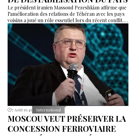
Le président iranien Massoud Pezeshkian affirme que
l’amélioration des relations de Téhéran avec les pays
voisins a joué un rôle essentiel lors du récent conflit.
Selon lui, les États de la région auraient empêché des
tentatives d’infiltration et de troubles aux frontières
nord-ouest et sud-est de l’Iran.
7 Août 16:45
International
MOSCOU VEUT PRÉSERVER LA
CONCESSION FERROVIAIRE