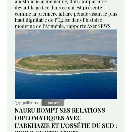
apostolique arménienne, doit comparaître
devant la justice dans ce qui est présenté
comme la première affaire pénale visant le plus
haut dignitaire de l'Église dans l'histoire
moderne de l'Arménie, rapporte AzerNEWS.
31 Juillet 11:04
Caucase
NAURU ROMPT SES RELATIONS
DIPLOMATIQUES AVEC
L'ABKHAZIE ET L'OSSÉTIE DU SUD :