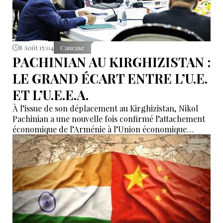
8 Août 15:04
Caucase
PACHINIAN AU KIRGHIZISTAN :
LE GRAND ÉCART ENTRE L’U.E.
ET L’U.E.E.A.
À l’issue de son déplacement au Kirghizistan, Nikol
Pachinian a une nouvelle fois confirmé l’attachement
économique de l’Arménie à l’Union économique
eurasiatique, tout en réaffirmant son rapprochement
avec l’Union européenne. Entre dépendance
économique à l’UEEA et ambitions européennes,
Erevan tente de maintenir un équilibre dont les
contradictions deviennent de plus en plus difficiles à
masquer.