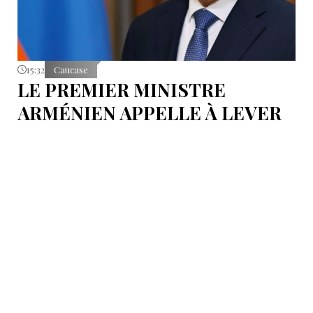
15:32
Caucase
LE PREMIER MINISTRE
ARMÉNIEN APPELLE À LEVER
LES OBSTACLES POUR
RENFORCER LE LIBRE-
ÉCHANGE AU SEIN DE L’U.E.E.A.
Les problèmes non résolus au sein de l’Union
deviennent un problème commun à l’ensemble des
États membres.