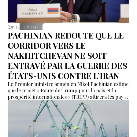
11:34
Caucase
PACHINIAN REDOUTE QUE LE
CORRIDOR VERS LE
NAKHITCHEVAN NE SOIT
ENTRAVÉ PAR LA GUERRE DES
ÉTATS-UNIS CONTRE L’IRAN
Le Premier ministre arménien Nikol Pachinian estime
que le projet « Route de Trump pour la paix et la
prospérité internationales » (TRIPP) attirera les pays
de la région, mais il a également déclaré que
l’instabilité régionale pourrait entraver sa mise en
œuvre.