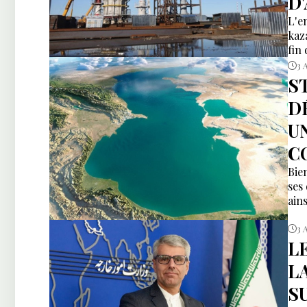
D
L'e
kaz
fin
3 
S
D
U
C
Bien
ses
ain
3 
L
L
S