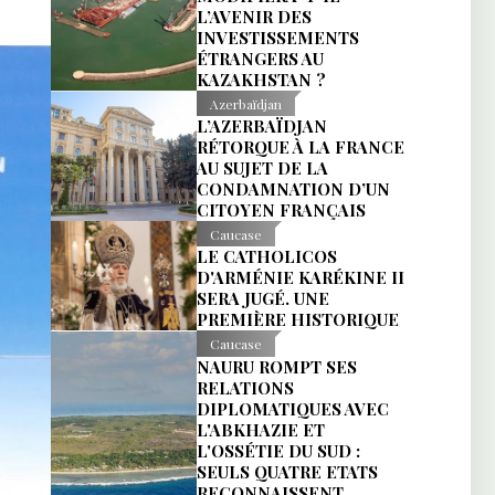
L’AVENIR DES
INVESTISSEMENTS
ÉTRANGERS AU
KAZAKHSTAN ?
Azerbaïdjan
L’AZERBAÏDJAN
RÉTORQUE À LA FRANCE
AU SUJET DE LA
CONDAMNATION D’UN
CITOYEN FRANÇAIS
Caucase
LE CATHOLICOS
D'ARMÉNIE KARÉKINE II
SERA JUGÉ. UNE
PREMIÈRE HISTORIQUE
Caucase
NAURU ROMPT SES
RELATIONS
DIPLOMATIQUES AVEC
L'ABKHAZIE ET
L'OSSÉTIE DU SUD :
SEULS QUATRE ETATS
RECONNAISSENT