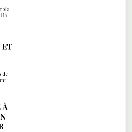
trole
i la
 ET
s de
ant
 À
ON
R