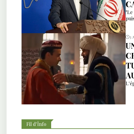
C
"Le 
pui
3 
U
C
T
A
L'é
Fil d'İnfo