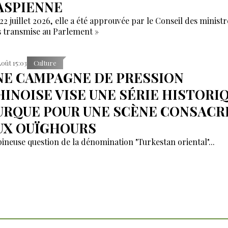
ASPIENNE
22 juillet 2026, elle a été approuvée par le Conseil des ministr
s transmise au Parlement »
Août 15:03
Culture
NE CAMPAGNE DE PRESSION
HINOISE VISE UNE SÉRIE HISTORI
URQUE POUR UNE SCÈNE CONSACR
UX OUÏGHOURS
pineuse question de la dénomination "Turkestan oriental"...