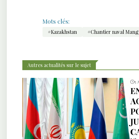
Mots clés:
#Kazakhstan
#Chantier naval Mang
Autres actualités sur le sujet
5 
E
A
P
J
C