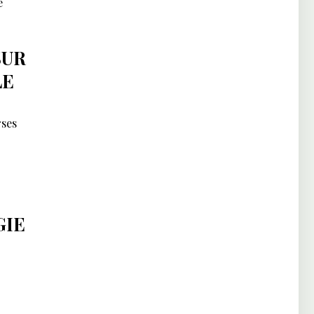
e
SUR
LE
rses
GIE