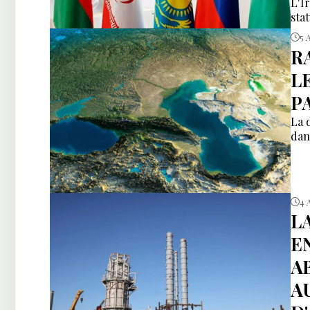
L'I
sta
5 
R
L
P
La 
dan
4 
L
E
A
A