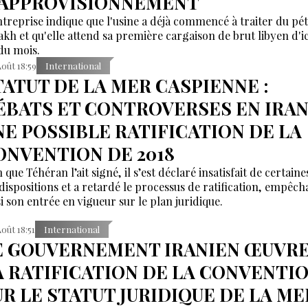
'APPROVISIONNEMENT
ntreprise indique que l'usine a déjà commencé à traiter du pé
akh et qu'elle attend sa première cargaison de brut libyen d'ic
 du mois.
Août 18:59
International
TATUT DE LA MER CASPIENNE :
ÉBATS ET CONTROVERSES EN IRAN
NE POSSIBLE RATIFICATION DE LA
ONVENTION DE 2018
 que Téhéran l’ait signé, il s’est déclaré insatisfait de certaine
 dispositions et a retardé le processus de ratification, empêch
si son entrée en vigueur sur le plan juridique.
Août 18:51
International
E GOUVERNEMENT IRANIEN ŒUVRE
A RATIFICATION DE LA CONVENTI
UR LE STATUT JURIDIQUE DE LA ME