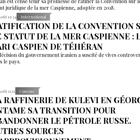
ran est censé tenir sa promesse de ratifier la Convention sur l
tut juridique de la mer Caspienne, adoptée en 2018.
Août 19:34
International
ATIFICATION DE LA CONVENTION 
E STATUT DE LA MER CASPIENNE : 
ARI CASPIEN DE TÉHÉRAN
décision du gouvernement iranien a suscité de vives controve
s le pays.
Août 11:11
Caucase
A RAFFINERIE DE KULEVI EN GÉOR
NTAME SA TRANSITION POUR
BANDONNER LE PÉTROLE RUSSE.
UTRES SOURCES