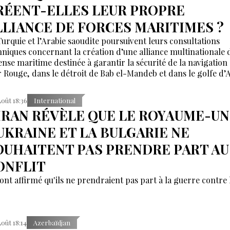
RÉENT-ELLES LEUR PROPRE
LLIANCE DE FORCES MARITIMES ?
Turquie et l’Arabie saoudite poursuivent leurs consultations
hniques concernant la création d’une alliance multinationale 
ense maritime destinée à garantir la sécurité de la navigation
 Rouge, dans le détroit de Bab el-Mandeb et dans le golfe d’
Août 18:36
International
'IRAN RÉVÈLE QUE LE ROYAUME-UN
'UKRAINE ET LA BULGARIE NE
OUHAITENT PAS PRENDRE PART AU
ONFLIT
 ont affirmé qu'ils ne prendraient pas part à la guerre contre l
Août 18:14
Azerbaïdjan