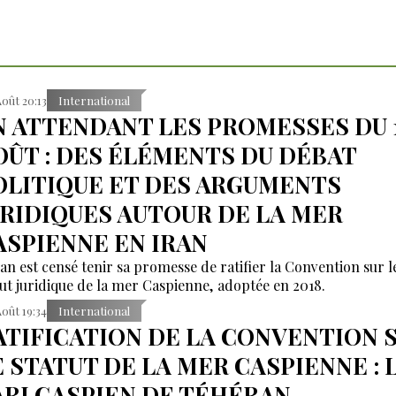
Août 20:13
International
N ATTENDANT LES PROMESSES DU 
OÛT : DES ÉLÉMENTS DU DÉBAT
OLITIQUE ET DES ARGUMENTS
URIDIQUES AUTOUR DE LA MER
ASPIENNE EN IRAN
ran est censé tenir sa promesse de ratifier la Convention sur l
tut juridique de la mer Caspienne, adoptée en 2018.
Août 19:34
International
ATIFICATION DE LA CONVENTION 
E STATUT DE LA MER CASPIENNE : 
ARI CASPIEN DE TÉHÉRAN