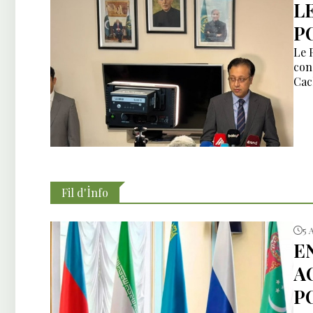
L
P
Le 
con
Cac
Fil d'İnfo
5 
E
A
P