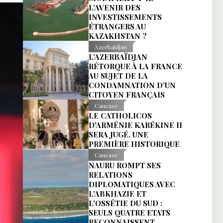
L’AVENIR DES
INVESTISSEMENTS
ÉTRANGERS AU
KAZAKHSTAN ?
Azerbaïdjan
L’AZERBAÏDJAN
RÉTORQUE À LA FRANCE
AU SUJET DE LA
CONDAMNATION D’UN
CITOYEN FRANÇAIS
Caucase
LE CATHOLICOS
D'ARMÉNIE KARÉKINE II
SERA JUGÉ. UNE
PREMIÈRE HISTORIQUE
Caucase
NAURU ROMPT SES
RELATIONS
DIPLOMATIQUES AVEC
L'ABKHAZIE ET
L'OSSÉTIE DU SUD :
SEULS QUATRE ETATS
RECONNAISSENT