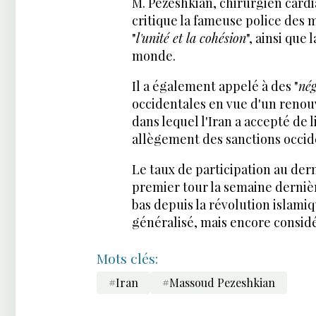
M. Pezeshkian, chirurgien card
critique la fameuse police des 
"
l'unité et la cohésion
", ainsi que l
monde.
Il a également appelé à des "
nég
occidentales en vue d'un renou
dans lequel l'Iran a accepté d
allègement des sanctions occid
Le taux de participation au dern
premier tour la semaine dernière
bas depuis la révolution islam
généralisé, mais encore consid
Mots clés:
#Iran
#Massoud Pezeshkian