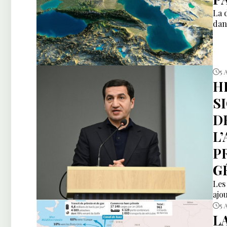
La 
dan
5 
H
S
D
L
P
G
Les
ajou
5 
L