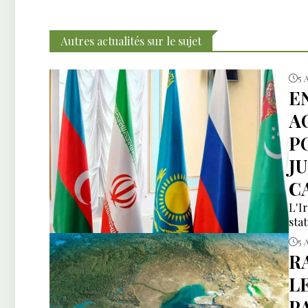
Autres actualités sur le sujet
5 
E
A
P
J
C
L'I
sta
5 
R
L
P