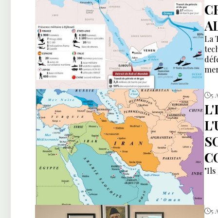
C
A
La 
tec
déf
mer
5 
L
L
S
C
"Ils
5 