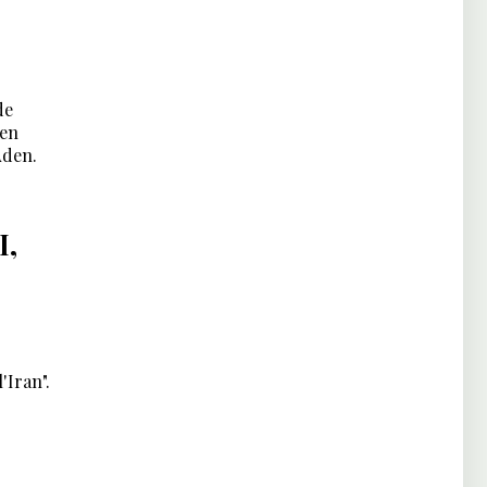
de
 en
Aden.
I,
'Iran".