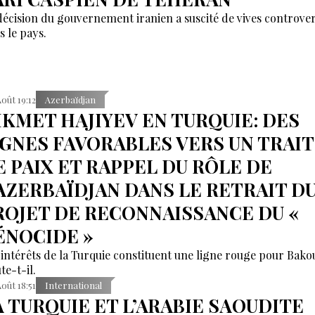
décision du gouvernement iranien a suscité de vives controve
s le pays.
Août 19:12
Azerbaïdjan
IKMET HAJIYEV EN TURQUIE: DES
IGNES FAVORABLES VERS UN TRAI
E PAIX ET RAPPEL DU RÔLE DE
’AZERBAÏDJAN DANS LE RETRAIT D
ROJET DE RECONNAISSANCE DU «
ÉNOCIDE »
 intérêts de la Turquie constituent une ligne rouge pour Bako
te-t-il.
Août 18:51
International
A TURQUIE ET L’ARABIE SAOUDITE