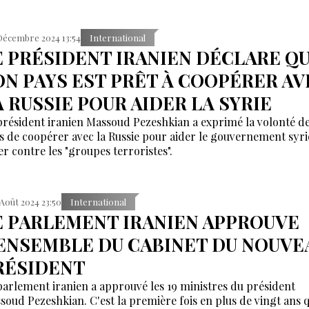
Décembre 2024 13:54
International
E PRÉSIDENT IRANIEN DÉCLARE Q
ON PAYS EST PRÊT À COOPÉRER AV
A RUSSIE POUR AIDER LA SYRIE
président iranien Massoud Pezeshkian a exprimé la volonté d
s de coopérer avec la Russie pour aider le gouvernement syri
er contre les "groupes terroristes".
 Août 2024 23:50
International
E PARLEMENT IRANIEN APPROUVE
'ENSEMBLE DU CABINET DU NOUVE
RÉSIDENT
parlement iranien a approuvé les 19 ministres du président
soud Pezeshkian. C'est la première fois en plus de vingt ans 