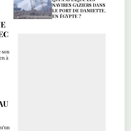
NAVIRES GAZIERS DANS
LE PORT DE DAMIETTE,
EN ÉGYPTE ?
UE
EC
e son
en à
AU
qu'un