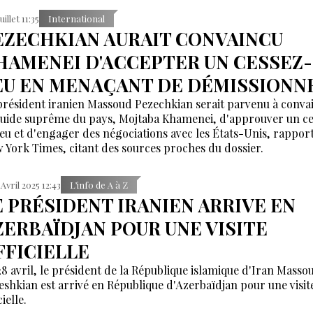
uillet 11:35
International
EZECHKIAN AURAIT CONVAINCU
HAMENEI D'ACCEPTER UN CESSEZ-
EU EN MENAÇANT DE DÉMISSIONN
président iranien Massoud Pezechkian serait parvenu à conva
Guide suprême du pays, Mojtaba Khamenei, d'approuver un ce
feu et d'engager des négociations avec les États-Unis, rappor
 York Times, citant des sources proches du dossier.
 Avril 2025 12:43
L’info de A à Z
E PRÉSIDENT IRANIEN ARRIVE EN
ZERBAÏDJAN POUR UNE VISITE
FFICIELLE
28 avril, le président de la République islamique d'Iran Masso
eshkian est arrivé en République d'Azerbaïdjan pour une visit
cielle.