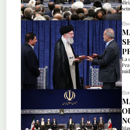
dir
sei
30
M
S
P
La 
Pez
mid
28
M
O
N
Mas