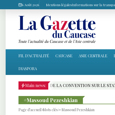
6 Août 2026
Mentions légales
Informations sur la transp
FIL D'ACTUALITÉ
CAUCASE
ASIE CENTRALE
DIASPORA
ICATION DE LA CONVENTION SUR LE STATUT DE LA MER C
Main news:
#Massoud Pezeshkian
Page d'accueil
Mots clés
#Massoud Pezeshkian