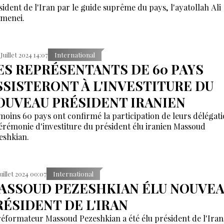
sident de l'Iran par le guide suprême du pays, l'ayatollah Ali
menei.
 Juillet 2024 14:07
International
ES REPRÉSENTANTS DE 60 PAYS
SSISTERONT À L'INVESTITURE DU
OUVEAU PRÉSIDENT IRANIEN
moins 60 pays ont confirmé la participation de leurs délégati
cérémonie d'investiture du président élu iranien Massoud
eshkian.
Juillet 2024 00:07
International
ASSOUD PEZESHKIAN ÉLU NOUVE
RÉSIDENT DE L'IRAN
réformateur Massoud Pezeshkian a été élu président de l'Iran