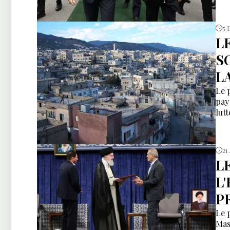
5 
L
S
L
Le 
pay
lutt
21
L
L
P
Le 
Mas