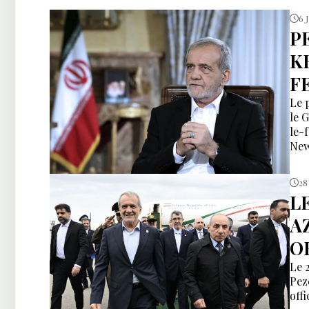
6 J
P
K
F
Le 
le 
le-
New
28
L
A
O
Le 
Pez
offi