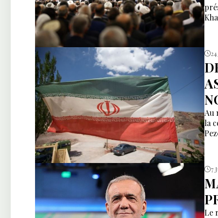
pré
Kha
24
D
A
N
Au 
la 
Pez
7 
M
P
Le 