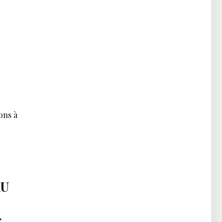
ons à
AU
,