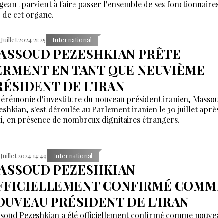
igeant parvient à faire passer l'ensemble de ses fonctionnaire
n de cet organe.
 Juillet 2024 21:25
International
ASSOUD PEZESHKIAN PRÊTE
ERMENT EN TANT QUE NEUVIÈME
RÉSIDENT DE L'IRAN
cérémonie d'investiture du nouveau président iranien, Masso
eshkian, s'est déroulée au Parlement iranien le 30 juillet aprè
i, en présence de nombreux dignitaires étrangers.
 Juillet 2024 14:49
International
ASSOUD PEZESHKIAN
FFICIELLEMENT CONFIRMÉ COMM
OUVEAU PRÉSIDENT DE L'IRAN
soud Pezeshkian a été officiellement confirmé comme nouve