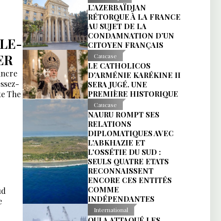
L’AZERBAÏDJAN
RÉTORQUE À LA FRANCE
AU SUJET DE LA
CONDAMNATION D’UN
LE-
CITOYEN FRANÇAIS
ER
Caucase
LE CATHOLICOS
incre
D'ARMÉNIE KARÉKINE II
ssez-
SERA JUGÉ. UNE
te The
PREMIÈRE HISTORIQUE
Caucase
NAURU ROMPT SES
RELATIONS
DIPLOMATIQUES AVEC
L'ABKHAZIE ET
L'OSSÉTIE DU SUD :
SEULS QUATRE ETATS
RECONNAISSENT
ENCORE CES ENTITÉS
COMME
ud
INDÉPENDANTES
e
International
QUI A ATTAQUÉ LES