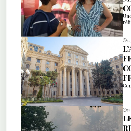
C
Une
réfu
31 
L
F
C
F
Com
28 
L
R