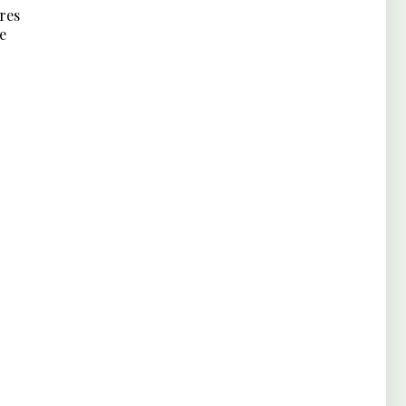
res
e