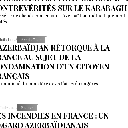
ONTREVÉRITÉS SUR LE KARABAGH
 série de clichés concernant l'Azerbaïdjan méthodiquement
tés.
Juillet 11:28
Azerbaïdjan
’AZERBAÏDJAN RÉTORQUE À LA
RANCE AU SUJET DE LA
ONDAMNATION D’UN CITOYEN
RANÇAIS
muniqué du ministère des Affaires étrangères.
Juillet 11:12
France
ES INCENDIES EN FRANCE : UN
EGARD AZERBAÏDJANAIS