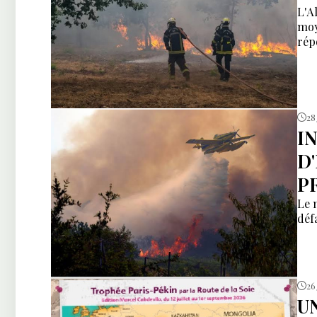
L'A
moy
rép
28
I
D
P
Le 
déf
26 
U