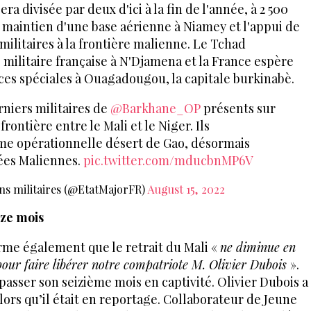
ra divisée par deux d'ici à la fin de l'année, à 2 500
e maintien d'une base aérienne à Niamey et l'appui de
militaires à la frontière malienne. Le Tchad
militaire française à N'Djamena et la France espère
ces spéciales à Ouagadougou, la capitale burkinabè.
erniers militaires de
@Barkhane_OP
présents sur
frontière entre le Mali et le Niger. Ils
rme opérationnelle désert de Gao, désormais
ées Maliennes.
pic.twitter.com/mducbnMP6V
ns militaires (@EtatMajorFR)
August 15, 2022
ize mois
rme également que le retrait du Mali «
ne diminue en
 pour faire libérer notre compatriote M. Olivier Dubois
».
 passer son seizième mois en captivité. Olivier Dubois a
 alors qu’il était en reportage. Collaborateur de Jeune