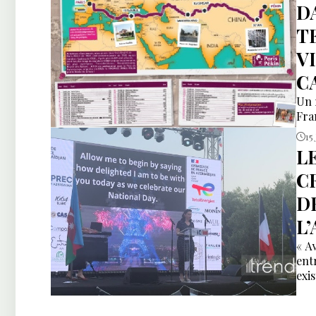
D
T
V
C
Un 
Fra
15 
L
C
D
L
« A
ent
exi