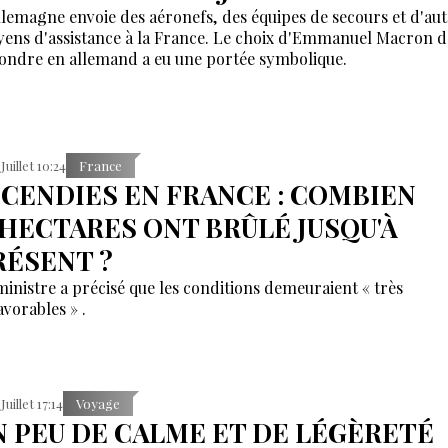
llemagne envoie des aéronefs, des équipes de secours et d'aut
ens d'assistance à la France. Le choix d'Emmanuel Macron d
ondre en allemand a eu une portée symbolique.
 Juillet 10:24
France
NCENDIES EN FRANCE : COMBIEN
'HECTARES ONT BRÛLÉ JUSQU'À
RÉSENT ?
ministre a précisé que les conditions demeuraient « très
avorables » .
Juillet 17:14
Voyage
N PEU DE CALME ET DE LÉGÈRETÉ