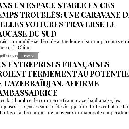
ANS UN ESPACE STABLE EN CES
EMPS TROUBLÉS: UNE CARAVANE D
IELLES VOITURES TRAVERSE LE
AUCASE DU SUD
raid automobile se déroule actuellement sur un parcours entr
nce et la Chine.
Juillet 10:13
France
ES ENTREPRISES FRANÇAISES
ROIENT FERMEMENT AU POTENTIE
E L’AZERBAÏDJAN, AFFIRME
’AMBASSADRICE
vec la Chambre de commerce franco-azerbaïdjanaise, les
reprises françaises sont prêtes à approfondir les collaboratio
stantes et à développer de nouveaux domaines de coopération 