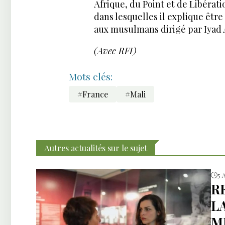
Afrique, du Point et de Libérat
dans lesquelles il explique être
aux musulmans dirigé par Iyad A
(Avec RFI)
Mots clés:
#France
#Mali
Autres actualités sur le sujet
5 
R
L
M