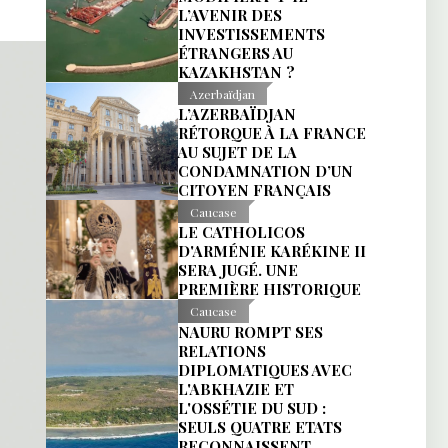
L’AVENIR DES
INVESTISSEMENTS
ÉTRANGERS AU
KAZAKHSTAN ?
Azerbaïdjan
L’AZERBAÏDJAN
RÉTORQUE À LA FRANCE
AU SUJET DE LA
CONDAMNATION D’UN
CITOYEN FRANÇAIS
Caucase
LE CATHOLICOS
D'ARMÉNIE KARÉKINE II
SERA JUGÉ. UNE
PREMIÈRE HISTORIQUE
Caucase
NAURU ROMPT SES
RELATIONS
DIPLOMATIQUES AVEC
L'ABKHAZIE ET
L'OSSÉTIE DU SUD :
SEULS QUATRE ETATS
RECONNAISSENT