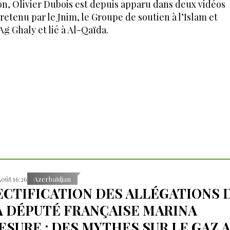
ion, Olivier Dubois est depuis apparu dans deux vidéos
 retenu par le Jnim, le Groupe de soutien à l’Islam et
g Ghaly et lié à Al-Qaïda.
Août 16:26
Azerbaïdjan
ECTIFICATION DES ALLÉGATIONS 
A DÉPUTÉ FRANÇAISE MARINA
ESURE : DES MYTHES SUR LE GAZ 