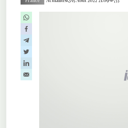
France
Actualités
15 Août 2022 21:09
733