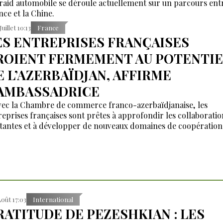
raid automobile se déroule actuellement sur un parcours entr
nce et la Chine.
Juillet 10:13
France
ES ENTREPRISES FRANÇAISES
ROIENT FERMEMENT AU POTENTIE
E L’AZERBAÏDJAN, AFFIRME
’AMBASSADRICE
vec la Chambre de commerce franco-azerbaïdjanaise, les
reprises françaises sont prêtes à approfondir les collaboratio
stantes et à développer de nouveaux domaines de coopération 
Août 17:03
International
RATITUDE DE PEZESHKIAN : LES