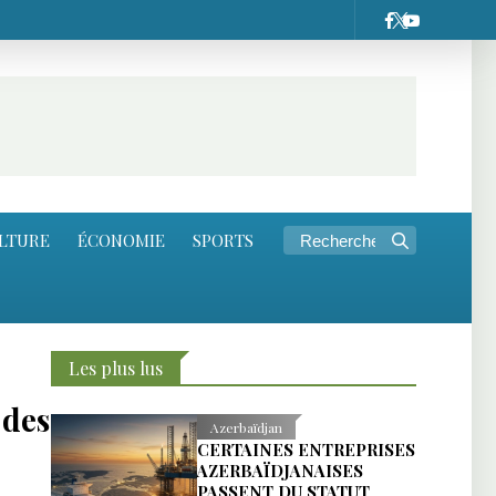
LTURE
ÉCONOMIE
SPORTS
Les plus lus
 des
Azerbaïdjan
CERTAINES ENTREPRISES
AZERBAÏDJANAISES
PASSENT DU STATUT