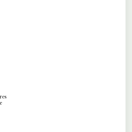
res
e