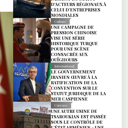
D’ACTEURS RÉGIONAUX À
CELUI D’ENTREPRISES
MONDIALES
Culture
UNE CAMPAGNE DE
PRESSION CHINOISE
VISE UNE SÉRIE
HISTORIQUE TURQUE
POUR UNE SCÈNE
CONSACRÉE AUX
OUÏGHOURS
International
LE GOUVERNEMENT
IRANIEN ŒUVRE À LA
RATIFICATION DE LA
CONVENTION SUR LE
STATUT JURIDIQUE DE LA
MER CASPIENNE
Caucase
UNE AUTRE USINE DE
TSAROUKIAN EST PASSÉE
SOUS LE CONTRÔLE DE
L’ÉTAT ARMÉNIEN - UNE