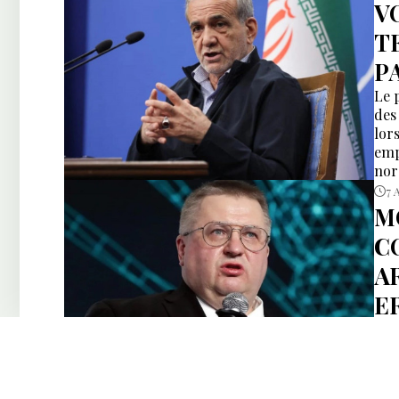
V
T
P
Le 
des
lors
emp
nor
7 
M
C
A
E
Alo
con
ne 
con