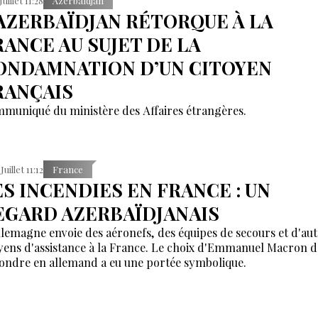
Juillet 11:28
Azerbaïdjan
’AZERBAÏDJAN RÉTORQUE À LA
RANCE AU SUJET DE LA
ONDAMNATION D’UN CITOYEN
RANÇAIS
muniqué du ministère des Affaires étrangères.
Juillet 11:12
France
ES INCENDIES EN FRANCE : UN
EGARD AZERBAÏDJANAIS
llemagne envoie des aéronefs, des équipes de secours et d'aut
ens d'assistance à la France. Le choix d'Emmanuel Macron d
ondre en allemand a eu une portée symbolique.