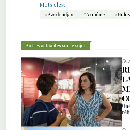
Mots clés:
#Azerbaïdjan
#Arménie
#Hulus
Autres actualités sur le sujet
5 
R
L
M
C
Une
réfu