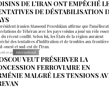
OISINS DE L’IRAN ONT EMPÊCHÉ L
ENTATIVES DE DÉSTABILISATION 
AYS
président iranien Massoud Pezeshkian affirme que l’améliorat
 relations de Téhéran avec les pays voisins a joué un rôle essen
 du récent conflit. Selon lui, les États de la région auraient
êché des tentatives d’infiltration et de troubles aux frontière
d-ouest et sud-est de l’Iran.
Août 16:45
International
OSCOU VEUT PRÉSERVER LA
ONCESSION FERROVIAIRE EN
RMÉNIE MALGRÉ LES TENSIONS A
REVAN
rs qu’Erevan envisage de recourir à l’arbitrage dans le différ
cernant la gestion du réseau ferroviaire arménien, Moscou a
pas avoir reçu de demande officielle visant à mettre fin à la
cession du « Chemin de fer du Caucase du Sud ». Le vice-Pre