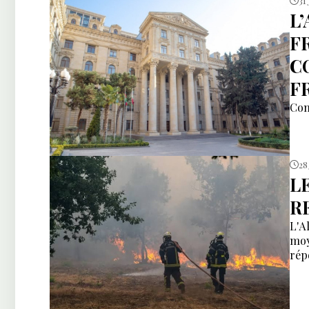
31 
L
F
C
F
Com
28 
L
R
L'A
moy
rép