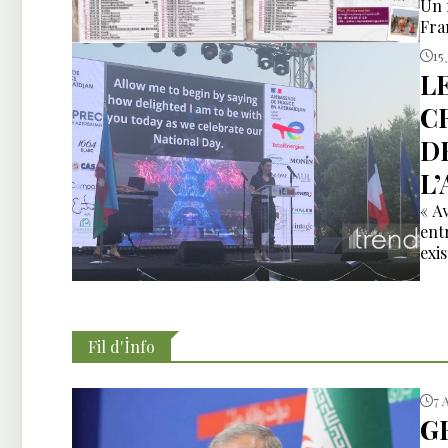
Un 
Fra
15 
L
C
D
L
« A
ent
exi
Fil d'İnfo
7 
G