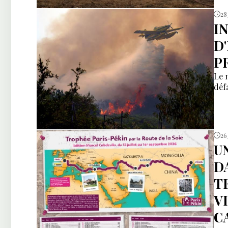
28
I
D
P
Le 
déf
26 
U
D
T
V
C