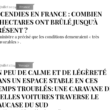
 Juillet 10:24
France
NCENDIES EN FRANCE : COMBIEN
'HECTARES ONT BRÛLÉ JUSQU'À
RÉSENT ?
ministre a précisé que les conditions demeuraient « très
avorables » .
Juillet 17:14
Voyage
N PEU DE CALME ET DE LÉGÈRETÉ
ANS UN ESPACE STABLE EN CES
EMPS TROUBLÉS: UNE CARAVANE D
IELLES VOITURES TRAVERSE LE
AUCASE DU SUD