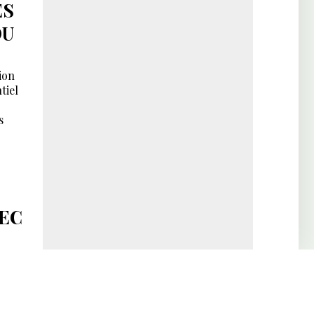
ES
DU
ion
tiel
s
VEC
end
ffirme
mier