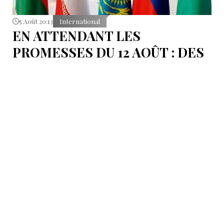
5 Août 20:13
International
EN ATTENDANT LES
PROMESSES DU 12 AOÛT : DES
ÉLÉMENTS DU DÉBAT
POLITIQUE ET DES
ARGUMENTS JURIDIQUES
AUTOUR DE LA MER
CASPIENNE EN IRAN
L'Iran est censé tenir sa promesse de ratifier la
Convention sur le statut juridique de la mer
Caspienne, adoptée en 2018.