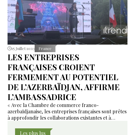
15 Juillet 10:13
France
LES ENTREPRISES
FRANÇAISES CROIENT
FERMEMENT AU POTENTIEL
DE L’AZERBAÏDJAN, AFFIRME
L’AMBASSADRICE
« Avec la Chambre de commerce franco-
azerbaïdjanaise, les entreprises françaises sont prêtes
à approfondir les collaborations existantes et à
développer de nouveaux domaines de coopération ».
Les plus lus