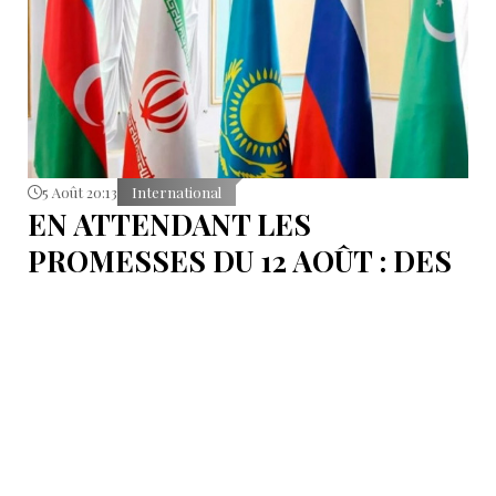
5 Août 20:13
International
EN ATTENDANT LES
PROMESSES DU 12 AOÛT : DES
ÉLÉMENTS DU DÉBAT
POLITIQUE ET DES
ARGUMENTS JURIDIQUES
AUTOUR DE LA MER
CASPIENNE EN IRAN
L'Iran est censé tenir sa promesse de ratifier la