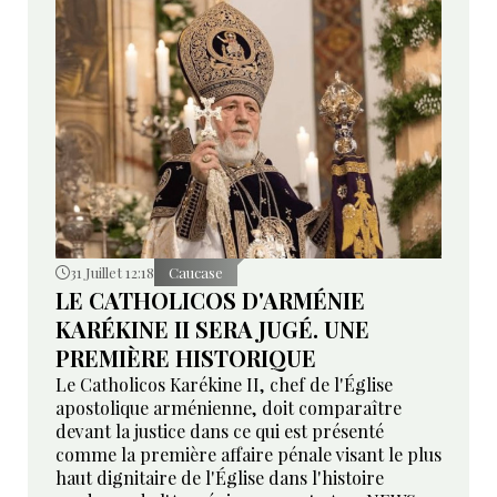
31 Juillet 12:18
Caucase
LE CATHOLICOS D'ARMÉNIE
KARÉKINE II SERA JUGÉ. UNE
PREMIÈRE HISTORIQUE
Le Catholicos Karékine II, chef de l'Église
apostolique arménienne, doit comparaître
devant la justice dans ce qui est présenté
comme la première affaire pénale visant le plus
haut dignitaire de l'Église dans l'histoire