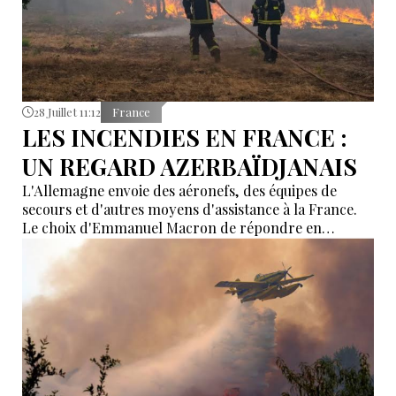
28 Juillet 11:12
France
LES INCENDIES EN FRANCE :
UN REGARD AZERBAÏDJANAIS
L'Allemagne envoie des aéronefs, des équipes de
secours et d'autres moyens d'assistance à la France.
Le choix d'Emmanuel Macron de répondre en
allemand a eu une portée symbolique.