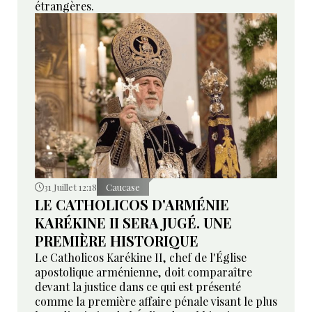
étrangères.
31 Juillet 12:18
Caucase
LE CATHOLICOS D'ARMÉNIE
KARÉKINE II SERA JUGÉ. UNE
PREMIÈRE HISTORIQUE
Le Catholicos Karékine II, chef de l'Église
apostolique arménienne, doit comparaître
devant la justice dans ce qui est présenté
comme la première affaire pénale visant le plus