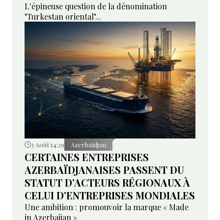
L'épineuse question de la dénomination
"Turkestan oriental"...
3 Août 14:29
Azerbaïdjan
CERTAINES ENTREPRISES
AZERBAÏDJANAISES PASSENT DU
STATUT D’ACTEURS RÉGIONAUX À
CELUI D’ENTREPRISES MONDIALES
Une ambition : promouvoir la marque « Made
in Azerbaijan »