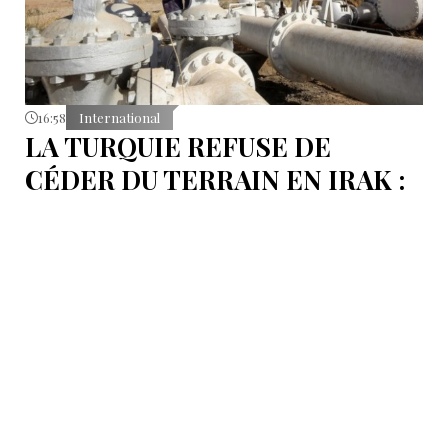
16:58
International
LA TURQUIE REFUSE DE
CÉDER DU TERRAIN EN IRAK :
L’OLÉODUC RIVAL KIRKOUK-
BANIAS, EN SYRIE
Le véritable coût de la politique d’Ankara ne réside
pas dans les procédures d’arbitrage et les
indemnisations mais dans la perte de ce statut même
d’« intermédiaire indispensable » que la Turquie a mis
des décennies à construire.