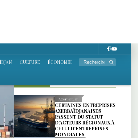
D’ACTEURS RÉGIONAUX À
CELUI D’ENTREPRISES
MONDIALES
International
QUI A ATTAQUÉ LES
NAVIRES GAZIERS DANS
LE PORT DE DAMIETTE,
EN ÉGYPTE ?
Culture
UNE CAMPAGNE DE
PRESSION CHINOISE
VISE UNE SÉRIE
HISTORIQUE TURQUE
POUR UNE SCÈNE
CONSACRÉE AUX
OUÏGHOURS
International
LE GOUVERNEMENT
IRANIEN ŒUVRE À LA
RATIFICATION DE LA
CONVENTION SUR LE
STATUT JURIDIQUE DE LA
MER CASPIENNE