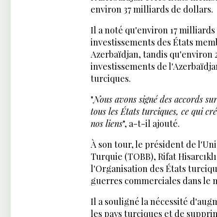
environ 37 milliards de dollars.
Il a noté qu'environ 17 milliar
investissements des États memb
Azerbaïdjan, tandis qu'environ 
investissements de l'Azerbaïdja
turciques.
"
Nous avons signé des accords sur
tous les États turciques, ce qui c
nos liens
", a-t-il ajouté.
À son tour, le président de l'
Turquie (TOBB), Rifat Hisarcıkl
l'Organisation des États turciq
guerres commerciales dans le 
Il a souligné la nécessité d'a
les pays turciques et de supprim