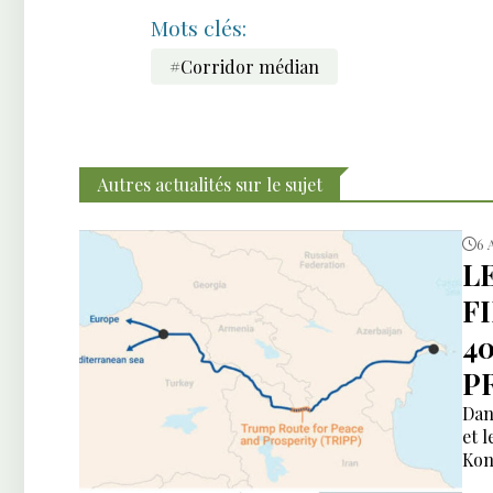
Mots clés:
#Corridor médian
Autres actualités sur le sujet
6 
L
F
4
P
Dan
et 
Kon