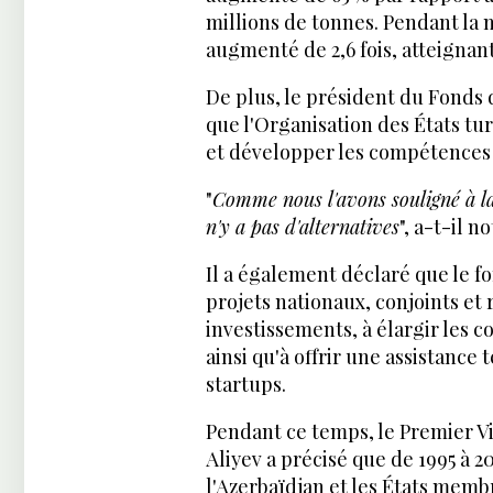
millions de tonnes. Pendant la
augmenté de 2,6 fois, atteignan
De plus, le président du Fonds 
que l'Organisation des États tur
et développer les compétences 
"
Comme nous l'avons souligné à la 
n'y a pas d'alternatives
", a-t-il no
Il a également déclaré que le fo
projets nationaux, conjoints et
investissements, à élargir les 
ainsi qu'à offrir une assistanc
startups.
Pendant ce temps, le Premier V
Aliyev a précisé que de 1995 à 
l'Azerbaïdjan et les États membr