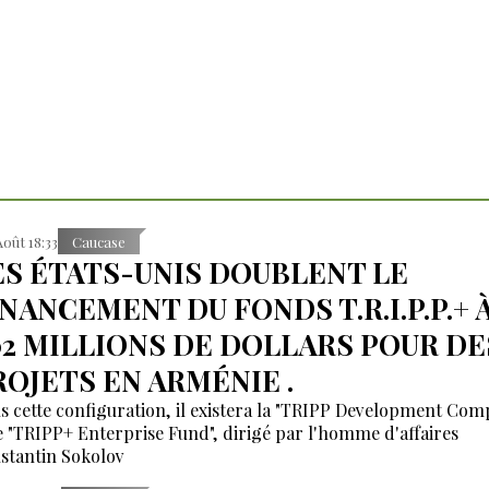
Août 18:33
Caucase
ES ÉTATS-UNIS DOUBLENT LE
INANCEMENT DU FONDS T.R.I.P.P.+ 
02 MILLIONS DE DOLLARS POUR DE
ROJETS EN ARMÉNIE .
s cette configuration, il existera la "TRIPP Development Co
le "TRIPP+ Enterprise Fund", dirigé par l'homme d'affaires
stantin Sokolov