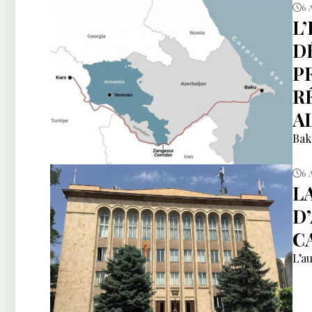
6 
L
DÉ
P
R
A
Bak
6 
L
D
CA
L’a