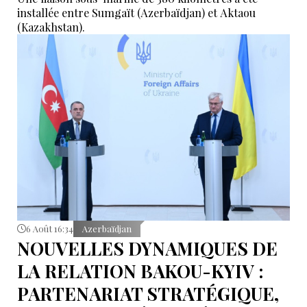
installée entre Sumgaït (Azerbaïdjan) et Aktaou
(Kazakhstan).
6 Août 16:34
Azerbaïdjan
NOUVELLES DYNAMIQUES DE
LA RELATION BAKOU-KYIV :
PARTENARIAT STRATÉGIQUE,