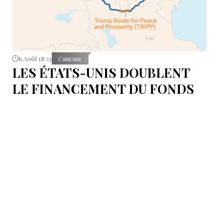
6 Août 18:33
Caucase
LES ÉTATS-UNIS DOUBLENT
LE FINANCEMENT DU FONDS
T.R.I.P.P.+ À 402 MILLIONS DE
DOLLARS POUR DES PROJETS
EN ARMÉNIE .
Dans cette configuration, il existera la "TRIPP
Development Company" et le "TRIPP+ Enterprise
Fund", dirigé par l'homme d'affaires Konstantin
Sokolov