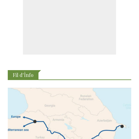
Fil d'İnfo